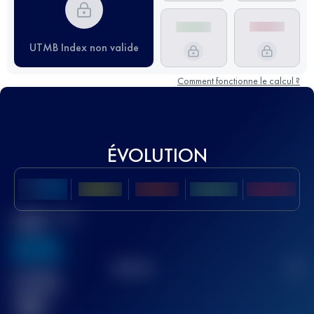
UTMB Index non valide
Comment fonctionne le calcul ?
ÉVOLUTION
Meilleur Score
UTMB
636
TOP
10
2
Course(s)
terminée(s)
32