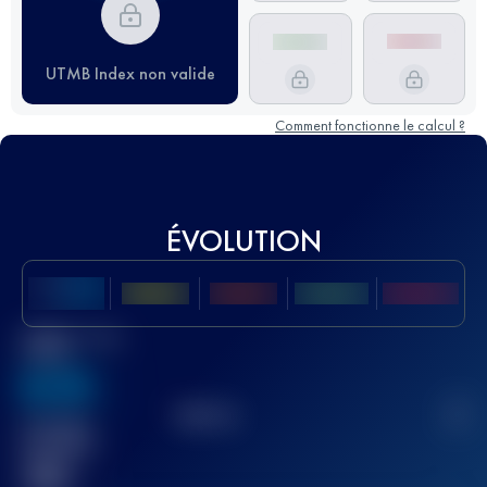
UTMB Index non valide
Comment fonctionne le calcul ?
ÉVOLUTION
Meilleur Score
UTMB
636
TOP
10
2
Course(s)
terminée(s)
32