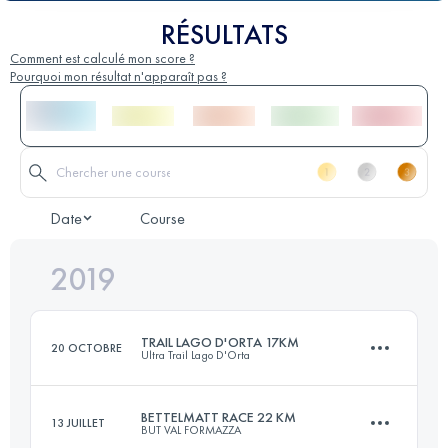
RÉSULTATS
Comment est calculé mon score ?
Pourquoi mon résultat n'apparaît pas ?
Date
Course
2019
TRAIL LAGO D'ORTA 17KM
20 OCTOBRE
Ultra Trail Lago D'Orta
BETTELMATT RACE 22 KM
13 JUILLET
BUT VAL FORMAZZA
16.6 KM
620 M+