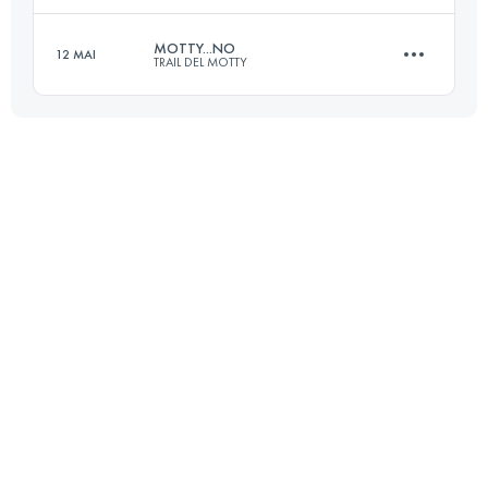
MOTTY...NO
12 MAI
TRAIL DEL MOTTY
17.4 KM
860 M+
Connectez-vous pour voir l'UTMB Index
17.8 KM
670 M+
Connectez-vous pour voir l'UTMB Index
Connectez-vous pour voir l'UTMB Index