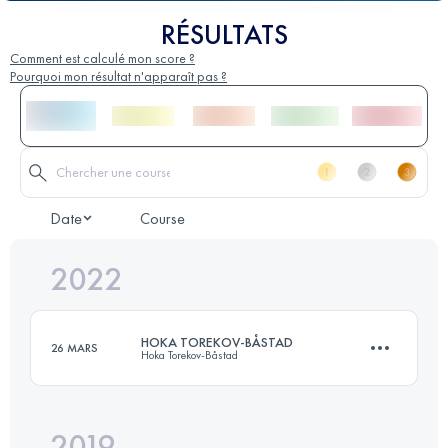
RÉSULTATS
Comment est calculé mon score ?
Pourquoi mon résultat n'apparaît pas ?
Date
Course
2022
HOKA TOREKOV-BÅSTAD
26 MARS
Hoka Torekov-Båstad
2019
21.4 KM
250 M+