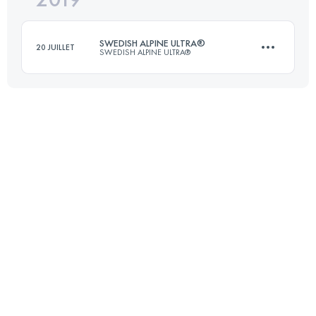
SWEDISH ALPINE ULTRA®
20 JUILLET
SWEDISH ALPINE ULTRA®
Connectez-vous pour voir l'UTMB Index
106.2 KM
3170 M+
Connectez-vous pour voir l'UTMB Index