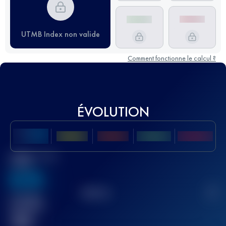
UTMB Index non valide
Comment fonctionne le calcul ?
ÉVOLUTION
Meilleur Score
UTMB
636
TOP
10
2
Course(s)
terminée(s)
32