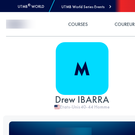
®
UTMB
WORLD
UTMB World Series Events
Skip to Content
COURSES
COUREUR
Drew IBARRA
Etats-Unis
40-44
Homme