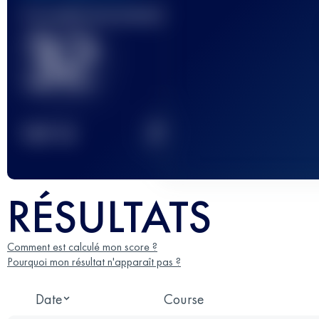
Course(s) terminée(s)
32
2
TOP
10
RÉSULTATS
Comment est calculé mon score ?
Pourquoi mon résultat n'apparaît pas ?
Date
Course