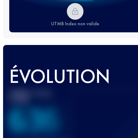
UTMB Index non valide
ÉVOLUTION
Meilleur Score
UTMB
636