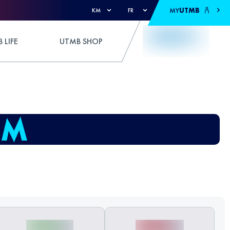
MY
UTMB
KM
FR
 LIFE
UTMB SHOP