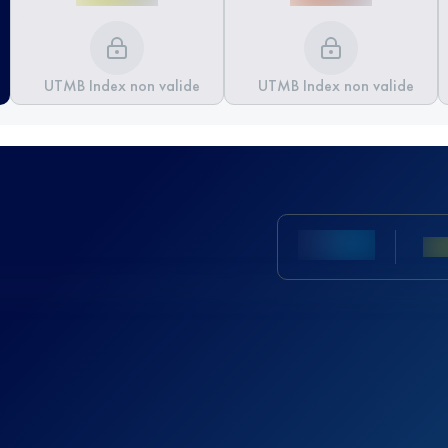
UTMB Index non valide
UTMB Index non valide