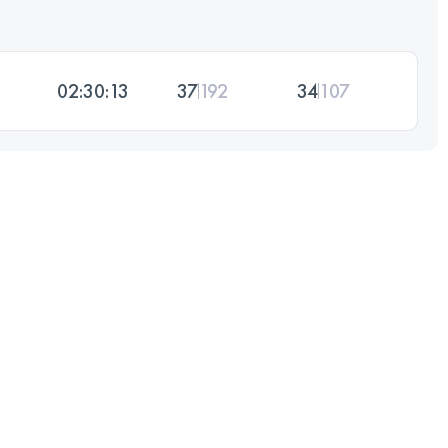
02:30:13
37
192
34
107