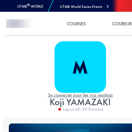
®
UTMB
WORLD
UTMB World Series Events
Skip to Content
COURSES
COUREUR
Se connecter pour lier vos résultats
Koji YAMAZAKI
Japon
45-49
Homme