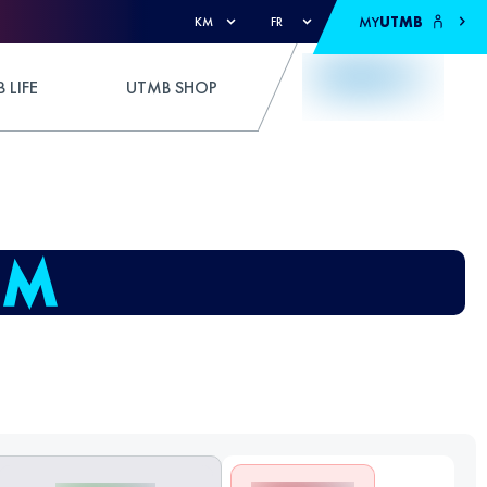
MY
UTMB
KM
FR
 LIFE
UTMB SHOP