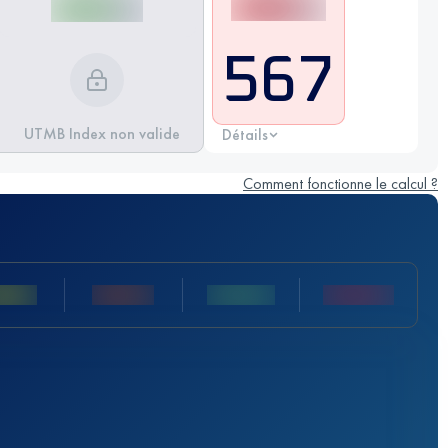
567
UTMB Index non valide
Détails
Comment fonctionne le calcul ?