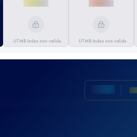
UTMB Index non valide
UTMB Index non valide