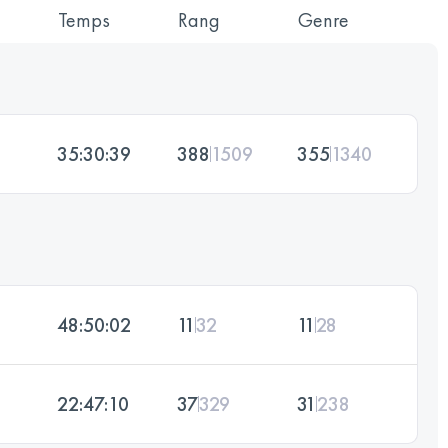
Temps
Rang
Genre
35:30:39
388
1509
355
1340
48:50:02
11
32
11
28
22:47:10
37
329
31
238