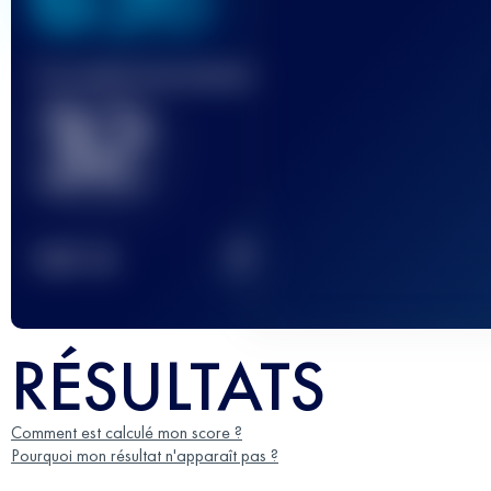
Course(s) terminée(s)
32
2
TOP
10
RÉSULTATS
Comment est calculé mon score ?
Pourquoi mon résultat n'apparaît pas ?