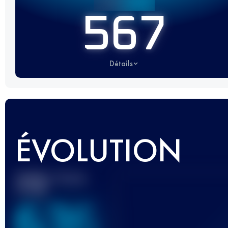
567
Détails
ÉVOLUTION
Meilleur Score
UTMB
636