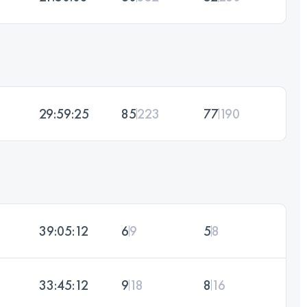
29:59:25
85
223
77
190
39:05:12
6
9
5
8
33:45:12
9
18
8
16