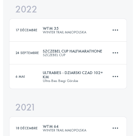
2022
103.2 KM
5580 M+
WTM 35
17 DÉCEMBRE
WINTER TRAIL MAŁOPOLSKA
Connectez-vous pour voir l'UTMB Index
SZCZEBEL CUP HALFMARATHONE
24 SEPTEMBRE
SZCZEBEL CUP
36.4 KM
1960 M+
ULTRABIES - DZIARSKI CZAD 102+
6 MAI
KM
Ultra-Bies Biegi Górskie
22 KM
2010 M+
Connectez-vous pour voir l'UTMB Index
2021
102 KM
4850 M+
Connectez-vous pour voir l'UTMB Index
WTM 64
18 DÉCEMBRE
WINTER TRAIL MAŁOPOLSKA