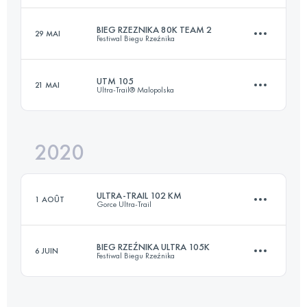
Connectez-vous pour voir l'UTMB Index
BIEG RZEZNIKA 80K TEAM 2
29 MAI
Festiwal Biegu Rzeźnika
61.3 KM
3900 M+
UTM 105
21 MAI
Ultra-Trail® Malopolska
Équipe
82.7 KM
3540 M+
Connectez-vous pour voir l'UTMB Index
2020
103.2 KM
5580 M+
Connectez-vous pour voir l'UTMB Index
ULTRA-TRAIL 102 KM
1 AOÛT
Gorce Ultra-Trail
Connectez-vous pour voir l'UTMB Index
BIEG RZEŹNIKA ULTRA 105K
6 JUIN
Festiwal Biegu Rzeźnika
100.1 KM
4250 M+