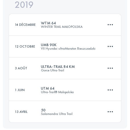
2019
107.7 KM
5030 M+
Connectez-vous pour voir l'UTMB Index
WTM 64
14 DÉCEMBRE
WINTER TRAIL MAŁOPOLSKA
Connectez-vous pour voir l'UTMB Index
UMB 90K
12 OCTOBRE
VII Hyundai ultraMaraton Bieszczadzki
61.3 KM
3900 M+
ULTRA-TRAIL 84 KM
3 AOÛT
Gorce Ultra-Trail
87.3 KM
3640 M+
Connectez-vous pour voir l'UTMB Index
UTM 64
1 JUIN
Ultra-Trail® Malopolska
84.7 KM
4110 M+
Connectez-vous pour voir l'UTMB Index
50
13 AVRIL
Salamandra Ultra Trail
61.3 KM
3880 M+
Connectez-vous pour voir l'UTMB Index