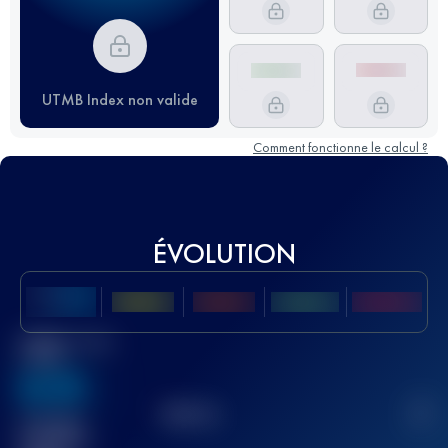
UTMB Index non valide
Comment fonctionne le calcul ?
ÉVOLUTION
Meilleur Score
UTMB
636
TOP
10
2
Course(s)
terminée(s)