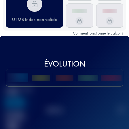
UTMB Index non valide
Comment fonctionne le calcul ?
ÉVOLUTION
Meilleur Score
UTMB
636
TOP
10
2
Course(s)
terminée(s)
32