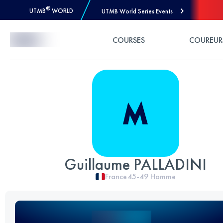
®
UTMB
WORLD
UTMB World Series Events
Skip to Content
COURSES
COUREUR
Guillaume PALLADINI
France
45-49
Homme