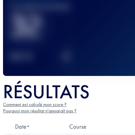
Course(s) terminée(s)
32
2
TOP
10
RÉSULTATS
Comment est calculé mon score ?
Pourquoi mon résultat n'apparaît pas ?
Date
Course