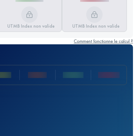
UTMB Index non valide
UTMB Index non valide
Comment fonctionne le calcul ?