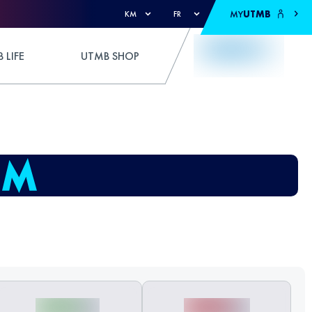
MY
UTMB
KM
FR
 LIFE
UTMB SHOP