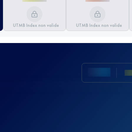
UTMB Index non valide
UTMB Index non valide