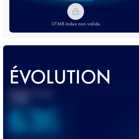
UTMB Index non valide
ÉVOLUTION
Meilleur Score
UTMB
636