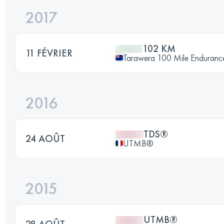
2017
102 KM
11 FÉVRIER
Tarawera 100 Mile Enduranc
2016
TDS®
24 AOÛT
UTMB®
2015
UTMB®
28 AOÛT