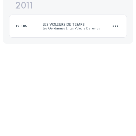
2011
21.5 KM
760 M+
Connectez-vous pour voir l'UTMB Index
LES VOLEURS DE TEMPS
12 JUIN
Les Gendarmes Et Les Voleurs De Temps
Connectez-vous pour voir l'UTMB Index
32 KM
930 M+
Connectez-vous pour voir l'UTMB Index