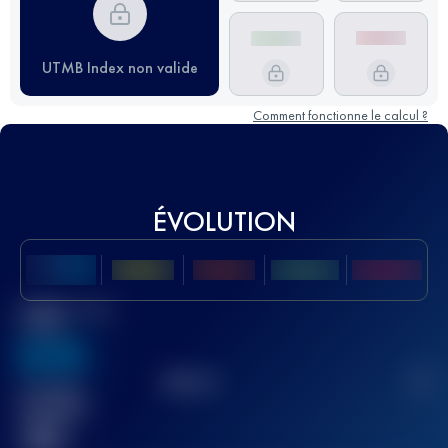
UTMB Index non valide
Comment fonctionne le calcul ?
ÉVOLUTION
Meilleur Score
UTMB
636
TOP
10
2
Course(s)
terminée(s)
32