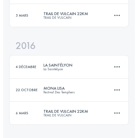
TRAIL DE VULCAIN 22KM
5 MARS
TRAIL DE VULCAIN
25.6 KM
1890 M+
Connectez-vous pour voir l'UTMB Index
2016
21.5 KM
760 M+
Connectez-vous pour voir l'UTMB Index
LA SAINTÉLYON
4 DÉCEMBRE
La SaintéLyon
Connectez-vous pour voir l'UTMB Index
MONA LISA
22 OCTOBRE
Festival Des Templiers
72.1 KM
1900 M+
TRAIL DE VULCAIN 22KM
6 MARS
TRAIL DE VULCAIN
27.2 KM
1200 M+
Connectez-vous pour voir l'UTMB Index