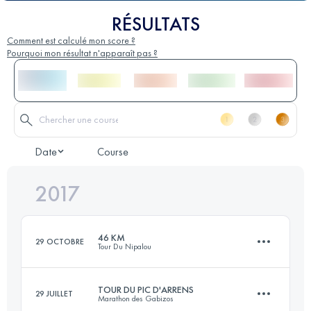
RÉSULTATS
Comment est calculé mon score ?
Pourquoi mon résultat n'apparaît pas ?
Date
Course
2017
46 KM
29 OCTOBRE
Tour Du Nipalou
TOUR DU PIC D'ARRENS
29 JUILLET
Marathon des Gabizos
46.4 KM
1960 M+