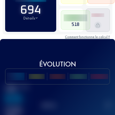
694
Détails
518
Comment fonctionne le calcul ?
ÉVOLUTION
Meilleur Score
UTMB
636
TOP
10
2
Course(s)
terminée(s)