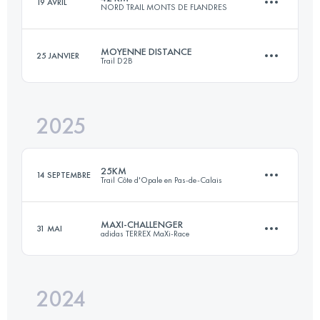
19 AVRIL
NORD TRAIL MONTS DE FLANDRES
59.4 KM
2807 M+
MOYENNE DISTANCE
25 JANVIER
Trail D2B
42.5 KM
1140 M+
Connectez-vous pour voir l'UTMB Index
2025
23 KM
150 M+
Connectez-vous pour voir l'UTMB Index
25KM
14 SEPTEMBRE
Trail Côte d'Opale en Pas-de-Calais
Connectez-vous pour voir l'UTMB Index
MAXI-CHALLENGER
31 MAI
adidas TERREX MaXi-Race
25.3 KM
233 M+
2024
55 KM
2800 M+