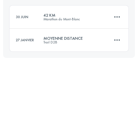
42 KM
30 JUIN
Marathon du Mont-Blanc
Connectez-vous pour voir l'UTMB Index
MOYENNE DISTANCE
27 JANVIER
Trail D2B
42.5 KM
2780 M+
22.4 KM
130 M+
Connectez-vous pour voir l'UTMB Index
Connectez-vous pour voir l'UTMB Index