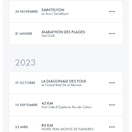
Connectez-vous pour voir l'UTMB Index
SAINTELYON
30 NOVEMBRE
La Asics SaintéLyon
Connectez-vous pour voir l'UTMB Index
MARATHON DES PLAGES
21 JANVIER
Trail D2B
82 KM
2273 M+
2023
37.5 KM
350 M+
Connectez-vous pour voir l'UTMB Index
LA DIAGONALE DES FOUS
19 OCTOBRE
Le Grand Raid De La Réunion
Connectez-vous pour voir l'UTMB Index
42 KM
10 SEPTEMBRE
Trail Côte d'Opale en Pas-de-Calais
167.3 KM
9710 M+
80 KM
23 AVRIL
NORD TRAIL MONTS DE FLANDRES