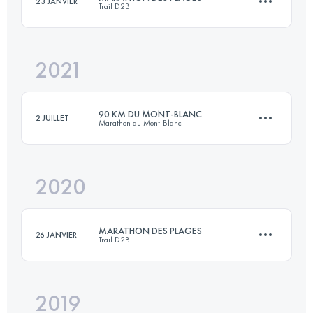
23 JANVIER
Trail D2B
55 KM
1089 M+
Connectez-vous pour voir l'UTMB Index
2021
38 KM
700 M+
Connectez-vous pour voir l'UTMB Index
90 KM DU MONT-BLANC
2 JUILLET
Marathon du Mont-Blanc
Connectez-vous pour voir l'UTMB Index
2020
86.3 KM
6735 M+
MARATHON DES PLAGES
26 JANVIER
Trail D2B
Connectez-vous pour voir l'UTMB Index
2019
41.5 KM
810 M+