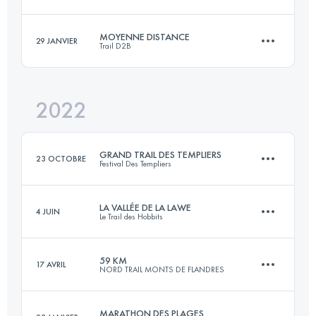
42.1 KM
830 M+
Connectez-vous pour voir l'UTMB Index
MOYENNE DISTANCE
29 JANVIER
Trail D2B
75.1 KM
1797 M+
Connectez-vous pour voir l'UTMB Index
2022
23.5 KM
150 M+
Connectez-vous pour voir l'UTMB Index
GRAND TRAIL DES TEMPLIERS
23 OCTOBRE
Festival Des Templiers
Connectez-vous pour voir l'UTMB Index
LA VALLÉE DE LA LAWE
4 JUIN
Le Trail des Hobbits
82.3 KM
3690 M+
59 KM
17 AVRIL
NORD TRAIL MONTS DE FLANDRES
62.5 KM
1230 M+
Connectez-vous pour voir l'UTMB Index
MARATHON DES PLAGES