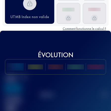
UTMB Index non valide
Comment fonctionne le calcul ?
ÉVOLUTION
Meilleur Score
UTMB
636
TOP
10
2
Course(s)
terminée(s)
32