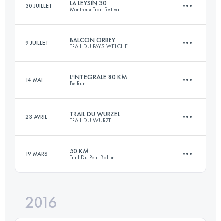
LA LEYSIN 30
30 JUILLET
Montreux Trail Festival
68.4 KM
2830 M+
BALCON ORBEY
9 JUILLET
TRAIL DU PAYS WELCHE
33.4 KM
2050 M+
Connectez-vous pour voir l'UTMB Index
L'INTÉGRALE 80 KM
14 MAI
Be Run
24 KM
850 M+
Connectez-vous pour voir l'UTMB Index
TRAIL DU WURZEL
23 AVRIL
TRAIL DU WURZEL
75.1 KM
3870 M+
Connectez-vous pour voir l'UTMB Index
50 KM
19 MARS
Trail Du Petit Ballon
53.2 KM
2360 M+
Connectez-vous pour voir l'UTMB Index
2016
52.5 KM
2110 M+
Connectez-vous pour voir l'UTMB Index