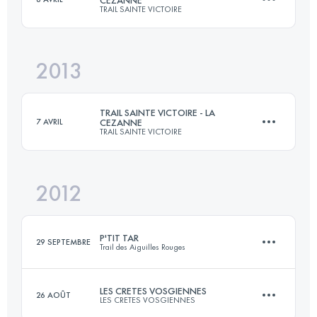
TRAIL SAINTE VICTOIRE
31 KM
1400 M+
Connectez-vous pour voir l'UTMB Index
2013
35.9 KM
1377 M+
Connectez-vous pour voir l'UTMB Index
TRAIL SAINTE VICTOIRE - LA
7 AVRIL
CEZANNE
TRAIL SAINTE VICTOIRE
Connectez-vous pour voir l'UTMB Index
2012
35.5 KM
1350 M+
P'TIT TAR
29 SEPTEMBRE
Trail des Aiguilles Rouges
Connectez-vous pour voir l'UTMB Index
LES CRETES VOSGIENNES
26 AOÛT
LES CRETES VOSGIENNES
15 KM
1300 M+