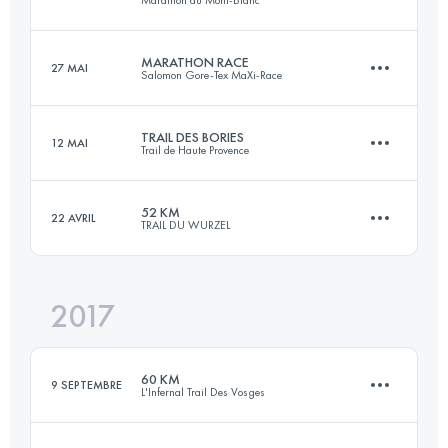
100.1 KM
6070 M+
Connectez-vous pour voir l'UTMB Index
MARATHON RACE
27 MAI
Salomon Gore-Tex MaXi-Race
42.7 KM
2780 M+
Connectez-vous pour voir l'UTMB Index
TRAIL DES BORIES
12 MAI
Trail de Haute Provence
42.4 KM
2690 M+
Connectez-vous pour voir l'UTMB Index
52 KM
22 AVRIL
TRAIL DU WURZEL
26.4 KM
1270 M+
Connectez-vous pour voir l'UTMB Index
2017
53.2 KM
2360 M+
Connectez-vous pour voir l'UTMB Index
60 KM
9 SEPTEMBRE
L'Infernal Trail Des Vosges
Connectez-vous pour voir l'UTMB Index