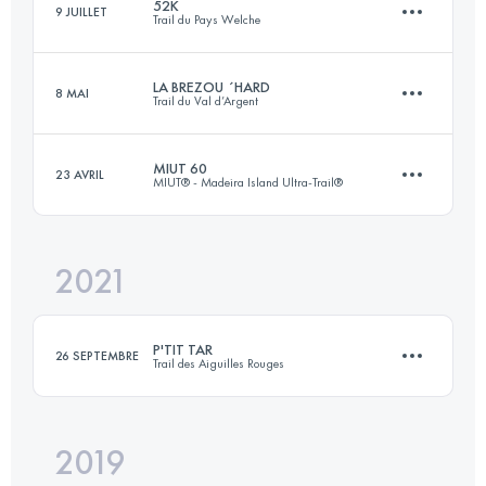
52K
9 JUILLET
Trail du Pays Welche
33.5 KM
1800 M+
LA BREZOU ´HARD
8 MAI
Trail du Val d’Argent
52 KM
2290 M+
Connectez-vous pour voir l'UTMB Index
MIUT 60
23 AVRIL
MIUT® - Madeira Island Ultra-Trail®
23 KM
950 M+
Connectez-vous pour voir l'UTMB Index
2021
58.5 KM
2980 M+
Connectez-vous pour voir l'UTMB Index
P'TIT TAR
26 SEPTEMBRE
Trail des Aiguilles Rouges
Connectez-vous pour voir l'UTMB Index
2019
15 KM
1200 M+