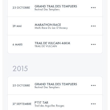
GRAND TRAIL DES TEMPLIERS
23 OCTOBRE
Festival Des Templiers
Connectez-vous pour voir l'UTMB Index
MARATHON RACE
29 MAI
MaXi-Race Du Lac D'Annecy
76.4 KM
3560 M+
TRAIL DE VULCAIN 46KM
6 MARS
TRAIL DE VULCAIN
38.4 KM
2140 M+
Connectez-vous pour voir l'UTMB Index
2015
45.5 KM
1670 M+
Connectez-vous pour voir l'UTMB Index
GRAND TRAIL DES TEMPLIERS
25 OCTOBRE
Festival Des Templiers
Connectez-vous pour voir l'UTMB Index
P'TIT TAR
27 SEPTEMBRE
Trail des Aiguilles Rouges
75 KM
3470 M+