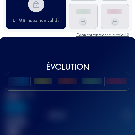
UTMB Index non valide
Comment fonctionne le calcul ?
ÉVOLUTION
Meilleur Score
UTMB
636
TOP
10
2
Course(s)
terminée(s)
32