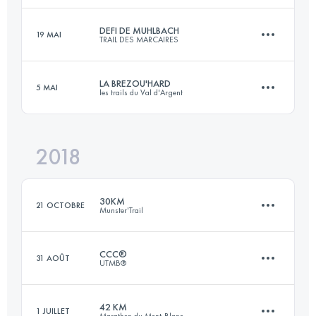
Connectez-vous pour voir l'UTMB Index
DEFI DE MUHLBACH
19 MAI
TRAIL DES MARCAIRES
31.4 KM
1630 M+
Connectez-vous pour voir l'UTMB Index
LA BREZOU'HARD
5 MAI
les trails du Val d'Argent
31.4 KM
1660 M+
Connectez-vous pour voir l'UTMB Index
2018
23.2 KM
950 M+
Connectez-vous pour voir l'UTMB Index
30KM
21 OCTOBRE
Munster'Trail
Connectez-vous pour voir l'UTMB Index
CCC®
31 AOÛT
UTMB®
30.6 KM
1400 M+
42 KM
1 JUILLET
Marathon du Mont-Blanc