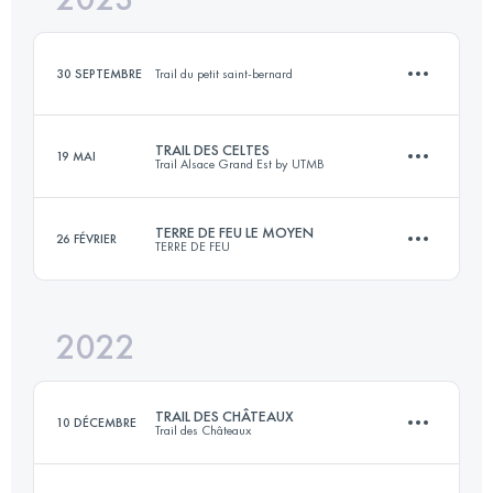
30 SEPTEMBRE
Trail du petit saint-bernard
Connectez-vous pour voir l'UTMB Index
TRAIL DES CELTES
19 MAI
Trail Alsace Grand Est by UTMB
10 KM
400 M+
TERRE DE FEU LE MOYEN
26 FÉVRIER
TERRE DE FEU
49.6 KM
2020 M+
Connectez-vous pour voir l'UTMB Index
2022
21.2 KM
1040 M+
Connectez-vous pour voir l'UTMB Index
TRAIL DES CHÂTEAUX
10 DÉCEMBRE
Trail des Châteaux
Connectez-vous pour voir l'UTMB Index