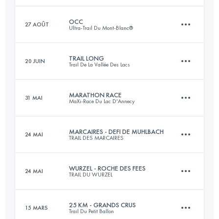
OCC
27 AOÛT
Ultra-Trail Du Mont-Blanc®
14.9 KM
1260 M+
Connectez-vous pour voir l'UTMB Index
TRAIL LONG
20 JUIN
Trail De La Vallée Des Lacs
52.4 KM
3330 M+
Connectez-vous pour voir l'UTMB Index
MARATHON RACE
31 MAI
MaXi-Race Du Lac D'Annecy
54.2 KM
2675 M+
Connectez-vous pour voir l'UTMB Index
MARCAIRES - DEFI DE MUHLBACH
24 MAI
TRAIL DES MARCAIRES
40.6 KM
2640 M+
Connectez-vous pour voir l'UTMB Index
WURZEL - ROCHE DES FEES
24 MAI
TRAIL DU WURZEL
31 KM
1400 M+
Connectez-vous pour voir l'UTMB Index
25 KM - GRANDS CRUS
15 MARS
Trail Du Petit Ballon