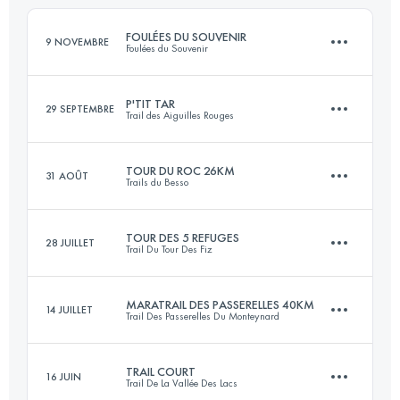
FOULÉES DU SOUVENIR
9 NOVEMBRE
Foulées du Souvenir
Connectez-vous pour voir l'UTMB Index
P'TIT TAR
29 SEPTEMBRE
Trail des Aiguilles Rouges
27.9 KM
1260 M+
TOUR DU ROC 26KM
31 AOÛT
Trails du Besso
15.2 KM
940 M+
Connectez-vous pour voir l'UTMB Index
TOUR DES 5 REFUGES
28 JUILLET
Trail Du Tour Des Fiz
27.6 KM
2460 M+
Connectez-vous pour voir l'UTMB Index
MARATRAIL DES PASSERELLES 40KM
14 JUILLET
Trail Des Passerelles Du Monteynard
31.3 KM
2190 M+
Connectez-vous pour voir l'UTMB Index
TRAIL COURT
16 JUIN
Trail De La Vallée Des Lacs
40 KM
2160 M+