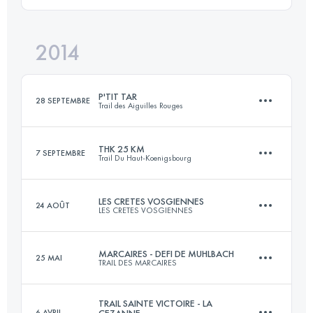
24 KM
1000 M+
Connectez-vous pour voir l'UTMB Index
2014
27 KM
900 M+
Connectez-vous pour voir l'UTMB Index
P'TIT TAR
28 SEPTEMBRE
Trail des Aiguilles Rouges
Connectez-vous pour voir l'UTMB Index
THK 25 KM
7 SEPTEMBRE
Trail Du Haut-Koenigsbourg
15.6 KM
1260 M+
LES CRETES VOSGIENNES
24 AOÛT
LES CRETES VOSGIENNES
24 KM
850 M+
Connectez-vous pour voir l'UTMB Index
MARCAIRES - DEFI DE MUHLBACH
25 MAI
TRAIL DES MARCAIRES
33 KM
960 M+
Connectez-vous pour voir l'UTMB Index
TRAIL SAINTE VICTOIRE - LA
6 AVRIL
CEZANNE