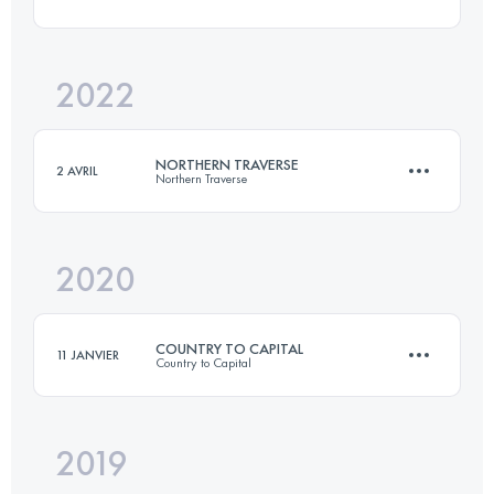
46 KM
3160 M+
2022
39 KM
1596 M+
Connectez-vous pour voir l'UTMB Index
NORTHERN TRAVERSE
2 AVRIL
Northern Traverse
Connectez-vous pour voir l'UTMB Index
2020
292.2 KM
7770 M+
COUNTRY TO CAPITAL
11 JANVIER
Country to Capital
Connectez-vous pour voir l'UTMB Index
2019
68.8 KM
760 M+