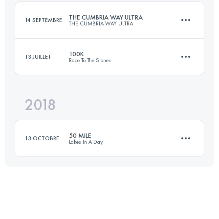
THE CUMBRIA WAY ULTRA
14 SEPTEMBRE
THE CUMBRIA WAY ULTRA
Connectez-vous pour voir l'UTMB Index
100K
13 JUILLET
Race To The Stones
119.1 KM
2690 M+
2018
100.1 KM
1200 M+
Connectez-vous pour voir l'UTMB Index
50 MILE
13 OCTOBRE
Lakes In A Day
Connectez-vous pour voir l'UTMB Index
82.4 KM
3650 M+