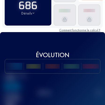
686
Détails
Comment fonctionne le calcul ?
ÉVOLUTION
Meilleur Score
UTMB
636
TOP
10
2
Course(s)
terminée(s)