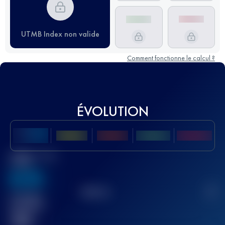
UTMB Index non valide
Comment fonctionne le calcul ?
ÉVOLUTION
Meilleur Score
UTMB
636
TOP
10
2
Course(s)
terminée(s)
32