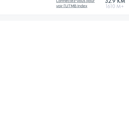
32.9 KM
Connectez-vous pour
1610 M+
voir l'UTMB Index