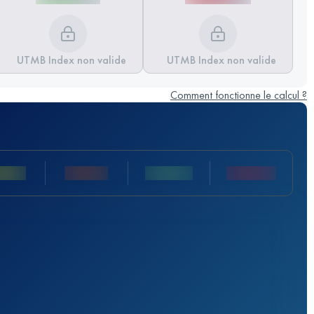
UTMB Index non valide
UTMB Index non valide
Comment fonctionne le calcul ?