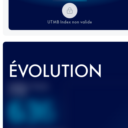
UTMB Index non valide
ÉVOLUTION
Meilleur Score
UTMB
636