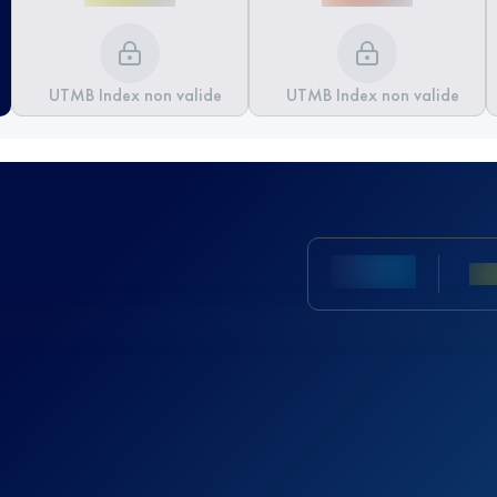
UTMB Index non valide
UTMB Index non valide