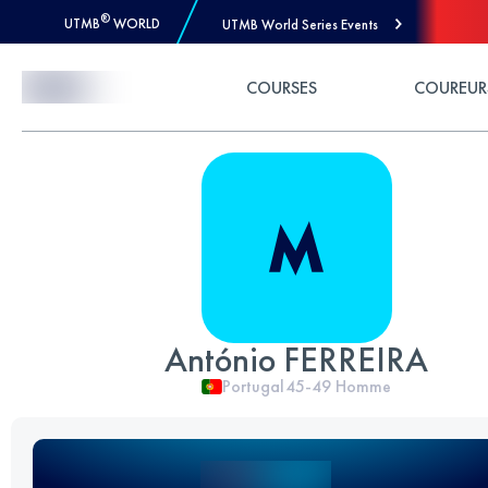
®
UTMB
WORLD
UTMB World Series Events
Skip to Content
COURSES
COUREUR
António FERREIRA
Portugal
45-49
Homme