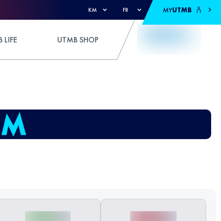
MY
UTMB
KM
FR
 LIFE
UTMB SHOP