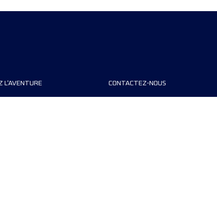
Z L'AVENTURE
CONTACTEZ-NOUS
teurs de course
FAQ
s
Contact
MyUTMB+