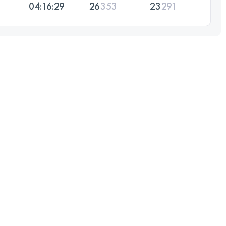
04:16:29
26
353
23
291