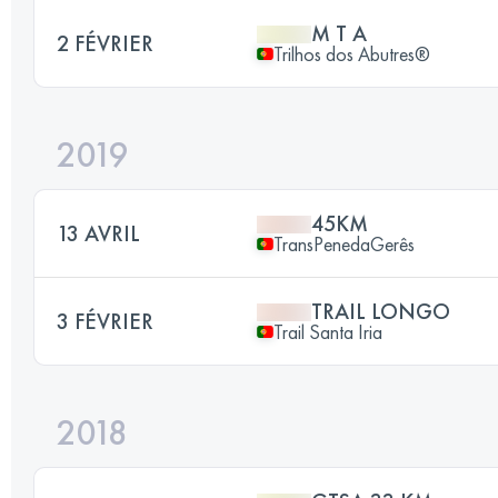
M T A
2 FÉVRIER
Trilhos dos Abutres®
2019
45KM
13 AVRIL
TransPenedaGerês
TRAIL LONGO
3 FÉVRIER
Trail Santa Iria
2018