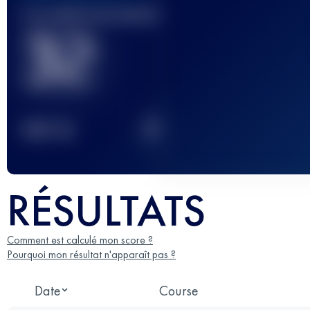
Course(s) terminée(s)
32
2
TOP
10
RÉSULTATS
Comment est calculé mon score ?
Pourquoi mon résultat n'apparaît pas ?
Date
Course