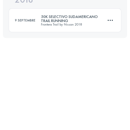
50K SELECTIVO SUDAMERICANO
9 SEPTEMBRE
TRAIL RUNNING
Frontera Trail by Nissan 2018
Connectez-vous pour voir l'UTMB Index
49.2 KM
2000 M+
Connectez-vous pour voir l'UTMB Index