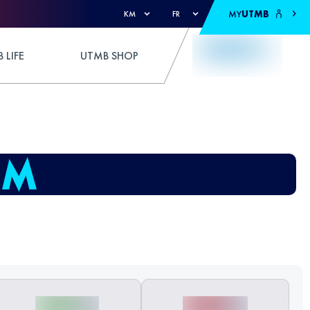
MY
UTMB
KM
FR
 LIFE
UTMB SHOP