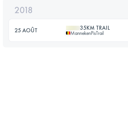
2018
35KM TRAIL
25 AOÛT
MannekenPisTrail