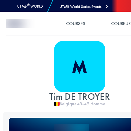
®
UTMB
WORLD
UTMB World Series Events
Skip to Content
COURSES
COUREUR
Tim DE TROYER
Belgique
45-49
Homme