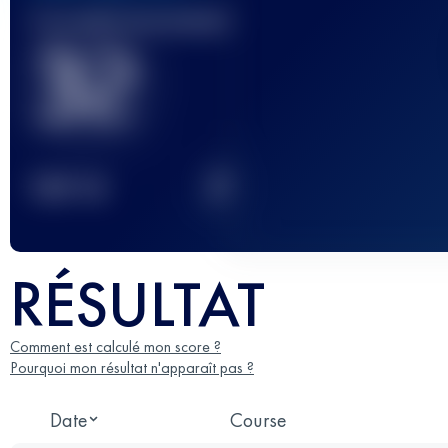
Course(s) terminée(s)
32
2
TOP
10
RÉSULTAT
Comment est calculé mon score ?
Pourquoi mon résultat n'apparaît pas ?
Date
Course