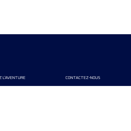
Z L'AVENTURE
CONTACTEZ-NOUS
teurs de course
FAQ
s
Contact
MyUTMB+