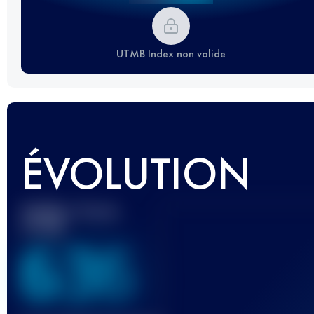
UTMB Index non valide
ÉVOLUTION
Meilleur Score
UTMB
636