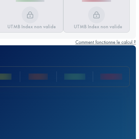
UTMB Index non valide
UTMB Index non valide
Comment fonctionne le calcul ?