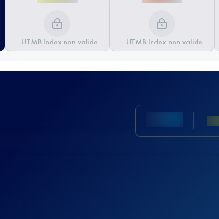
UTMB Index non valide
UTMB Index non valide