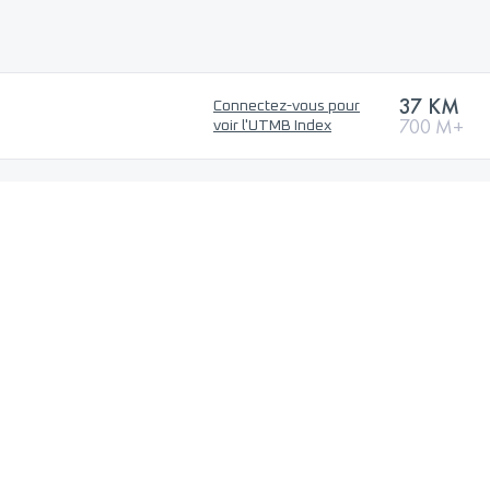
37 KM
Connectez-vous pour
700 M+
voir l'UTMB Index