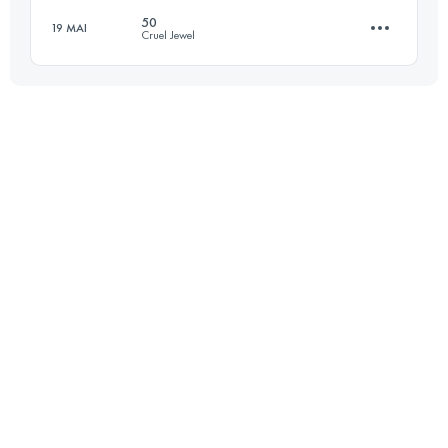
50
19 MAI
Cruel Jewel
Connectez-vous pour voir l'UTMB Index
95.3 KM
5330 M+
Connectez-vous pour voir l'UTMB Index