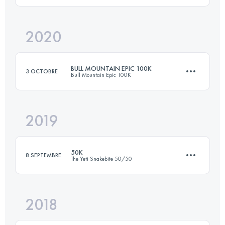
2020
81 KM
809 M+
Connectez-vous pour voir l'UTMB Index
BULL MOUNTAIN EPIC 100K
3 OCTOBRE
Bull Mountain Epic 100K
Connectez-vous pour voir l'UTMB Index
2019
100.5 KM
3390 M+
50K
8 SEPTEMBRE
The Yeti Snakebite 50/50
Connectez-vous pour voir l'UTMB Index
2018
54.7 KM
1900 M+