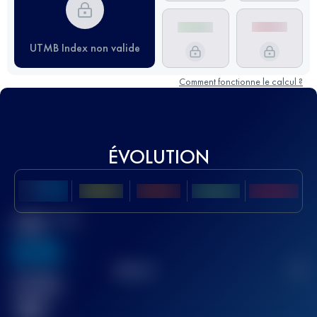
UTMB Index non valide
Comment fonctionne le calcul ?
ÉVOLUTION
Meilleur Score
UTMB
636
TOP
10
2
Course(s)
terminée(s)
32