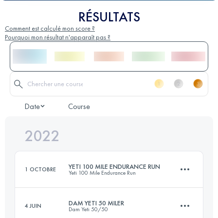
RÉSULTATS
Comment est calculé mon score ?
Pourquoi mon résultat n'apparaît pas ?
Date
Course
2022
YETI 100 MILE ENDURANCE RUN
1 OCTOBRE
Yeti 100 Mile Endurance Run
DAM YETI 50 MILER
4 JUIN
Dam Yeti 50/50
160.9 KM
1150 M+