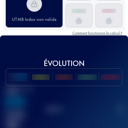
UTMB Index non valide
Comment fonctionne le calcul ?
ÉVOLUTION
Meilleur Score
UTMB
636
TOP
10
2
Course(s)
terminée(s)
32