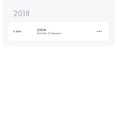
2018
19.6 KM
610 M+
20KM
6 MAI
Trail des Cisterciens
Connectez-vous pour voir l'UTMB Index
20.3 KM
650 M+
Connectez-vous pour voir l'UTMB Index