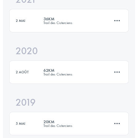
36KM
2 MAI
Trail des Cisterciens
Connectez-vous pour voir l'UTMB Index
2020
36.3 KM
920 M+
62KM
2 AOÛT
Trail des Cisterciens
Connectez-vous pour voir l'UTMB Index
2019
61.9 KM
1630 M+
20KM
5 MAI
Trail des Cisterciens
Connectez-vous pour voir l'UTMB Index