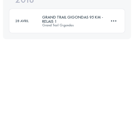
GRAND TRAIL GIGONDAS 95 KM -
28 AVRIL
RELAIS 1
Grand Trail Gigondas
Connectez-vous pour voir l'UTMB Index
48.3 KM
2440 M+
Connectez-vous pour voir l'UTMB Index