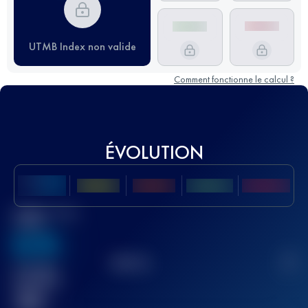
UTMB Index non valide
Comment fonctionne le calcul ?
ÉVOLUTION
Meilleur Score
UTMB
636
TOP
10
2
Course(s)
terminée(s)
32