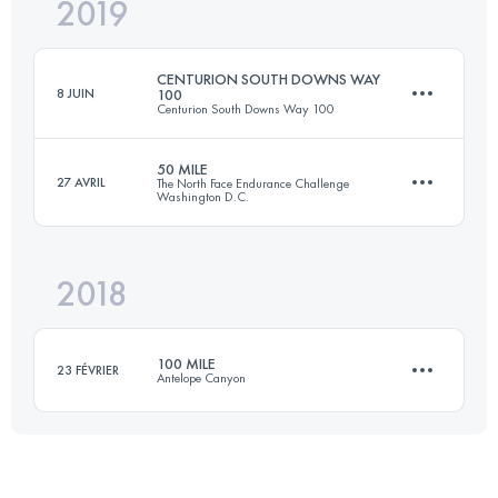
2019
146.7 KM
8710 M+
CENTURION SOUTH DOWNS WAY
8 JUIN
100
Centurion South Downs Way 100
Connectez-vous pour voir l'UTMB Index
50 MILE
27 AVRIL
The North Face Endurance Challenge
Washington D.C.
156.9 KM
3340 M+
2018
80.9 KM
1100 M+
Connectez-vous pour voir l'UTMB Index
100 MILE
23 FÉVRIER
Antelope Canyon
Connectez-vous pour voir l'UTMB Index
159.5 KM
1740 M+