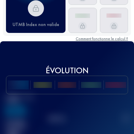
UTMB Index non valide
Comment fonctionne le calcul ?
ÉVOLUTION
Meilleur Score
UTMB
636
TOP
10
2
Course(s)
terminée(s)