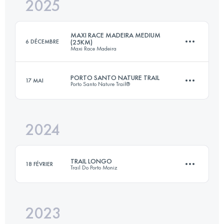
2025
16.9 KM
510 M+
MAXI RACE MADEIRA MEDIUM
6 DÉCEMBRE
(25KM)
Maxi Race Madeira
Connectez-vous pour voir l'UTMB Index
PORTO SANTO NATURE TRAIL
17 MAI
Porto Santo Nature Trail®
25 KM
1600 M+
2024
46.2 KM
2170 M+
Connectez-vous pour voir l'UTMB Index
TRAIL LONGO
18 FÉVRIER
Trail Do Porto Moniz
Connectez-vous pour voir l'UTMB Index
2023
26 KM
1100 M+