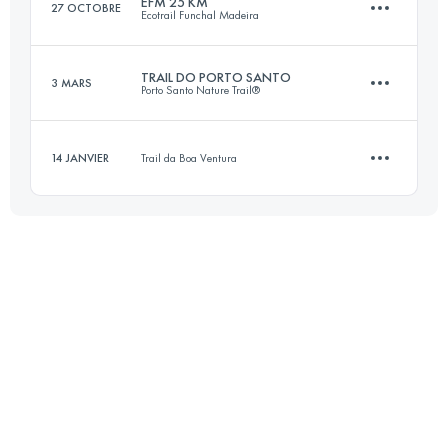
EFM 25 KM
27 OCTOBRE
Ecotrail Funchal Madeira
30.1 KM
1770 M+
TRAIL DO PORTO SANTO
3 MARS
Porto Santo Nature Trail®
27.5 KM
1170 M+
Connectez-vous pour voir l'UTMB Index
14 JANVIER
Trail da Boa Ventura
21.2 KM
1330 M+
Connectez-vous pour voir l'UTMB Index
10.9 KM
860 M+
Connectez-vous pour voir l'UTMB Index
Connectez-vous pour voir l'UTMB Index