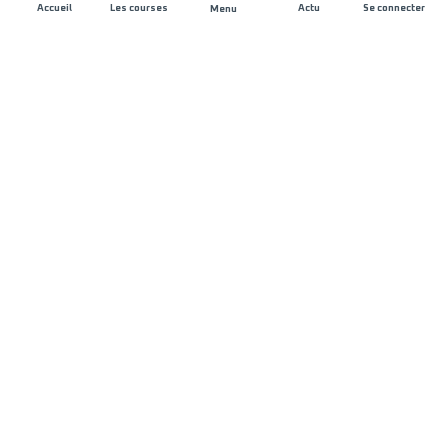
Accueil
Les courses
Actu
Se connecter
Menu
REJOIGNEZ L'AVENTURE
Organisateurs de course
Carrières