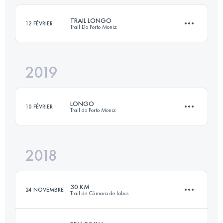
TRAIL LONGO
12 FÉVRIER
Trail Do Porto Moniz
Connectez-vous pour voir l'UTMB Index
2019
26 KM
1100 M+
LONGO
10 FÉVRIER
Trail do Porto Moniz
Connectez-vous pour voir l'UTMB Index
2018
25.2 KM
1130 M+
30 KM
24 NOVEMBRE
Trail de Câmara de Lobos
Connectez-vous pour voir l'UTMB Index