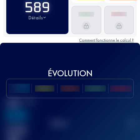
589
Détails
Comment fonctionne le calcul ?
ÉVOLUTION
Meilleur Score
UTMB
636
TOP
10
2
Course(s)
terminée(s)