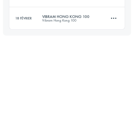
Connectez-vous pour voir l'UTMB Index
VIBRAM HONG KONG 100
18 FÉVRIER
Vibram Hong Kong 100
173.7 KM
6500 M+
97.3 KM
4940 M+
Connectez-vous pour voir l'UTMB Index
Connectez-vous pour voir l'UTMB Index