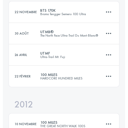
Connectez-vous pour voir l'UTMB Index
BTS 170K
22 NOVEMBRE
Bromo Tengger Semeru 100 Ultra
Connectez-vous pour voir l'UTMB Index
UTMB®
30 AOÛT
The North Face Ultra-Trail Du Mont-Blanc®
165.2 KM
7272 M+
UTMF
26 AVRIL
Ultra-Trail Mt. Fuji
167.7 KM
9618 M+
Connectez-vous pour voir l'UTMB Index
100 MILES
22 FÉVRIER
HARDCORE HUNDRED MILES
161 KM
9164 M+
Connectez-vous pour voir l'UTMB Index
2012
160 KM
10000 M+
Connectez-vous pour voir l'UTMB Index
100 MILES
10 NOVEMBRE
THE GREAT NORTH WALK 100S