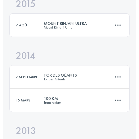
2015
100.9 KM
7900 M+
Connectez-vous pour voir l'UTMB Index
MOUNT RINJANI ULTRA
7 AOÛT
Mount Rinjani Ultra
Connectez-vous pour voir l'UTMB Index
2014
52.1 KM
5680 M+
TOR DES GÉANTS
7 SEPTEMBRE
Tor des Géants
Connectez-vous pour voir l'UTMB Index
100 KM
15 MARS
Translantau
330 KM
24000 M+
2013
101.4 KM
5250 M+