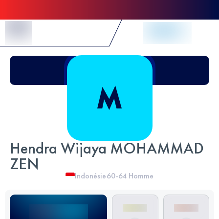
Skip to Content
Hendra Wijaya MOHAMMAD
ZEN
Indonésie
60-64
Homme