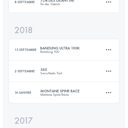
TOR DES GÉANTS®
8 SEPTEMBRE
Tor des Géants
22 KM
1230 M+
2018
357.9 KM
25300 M+
Connectez-vous pour voir l'UTMB Index
BANDUNG ULTRA 100K
15 SEPTEMBRE
Bandung 100
Connectez-vous pour voir l'UTMB Index
360
2 SEPTEMBRE
SwissPeaks Trail
98.9 KM
5850 M+
MONTANE SPINE RACE
14 JANVIER
Montane Spine Races
361.3 KM
25400 M+
Connectez-vous pour voir l'UTMB Index
2017
419.5 KM
10250 M+