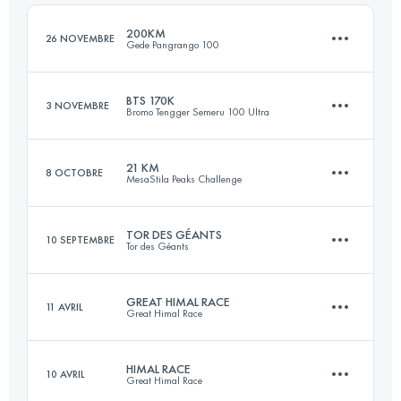
Connectez-vous pour voir l'UTMB Index
200KM
26 NOVEMBRE
Gede Pangrango 100
Connectez-vous pour voir l'UTMB Index
BTS 170K
3 NOVEMBRE
Bromo Tengger Semeru 100 Ultra
214.9 KM
20870 M+
21 KM
8 OCTOBRE
MesaStila Peaks Challenge
176.5 KM
8570 M+
Connectez-vous pour voir l'UTMB Index
TOR DES GÉANTS
10 SEPTEMBRE
Tor des Géants
21.1 KM
1230 M+
Connectez-vous pour voir l'UTMB Index
GREAT HIMAL RACE
11 AVRIL
Great Himal Race
356.3 KM
27390 M+
Connectez-vous pour voir l'UTMB Index
HIMAL RACE
10 AVRIL
Great Himal Race
45 Étapes