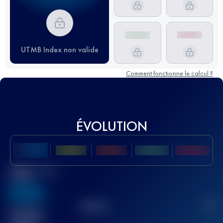
UTMB Index non valide
Comment fonctionne le calcul ?
ÉVOLUTION
Meilleur Score
UTMB
636
TOP
10
2
Course(s)
terminée(s)