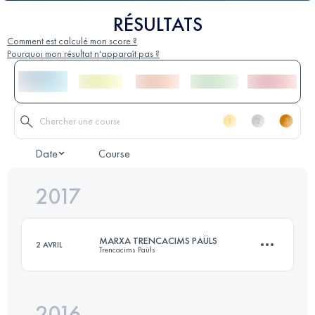
RÉSULTATS
Comment est calculé mon score ?
Pourquoi mon résultat n'apparaît pas ?
Date
Course
2017
MARXA TRENCACIMS PAÜLS
2 AVRIL
Trencacims Paüls
2016
12.6 KM
800 M+