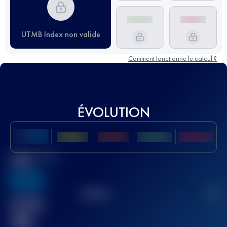
UTMB Index non valide
Comment fonctionne le calcul ?
ÉVOLUTION
Meilleur Score
UTMB
636
TOP
10
2
Course(s)
terminée(s)
32