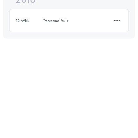
10 AVRIL
Trencacims Paüls
Connectez-vous pour voir l'UTMB Index
12.1 KM
750 M+
Connectez-vous pour voir l'UTMB Index