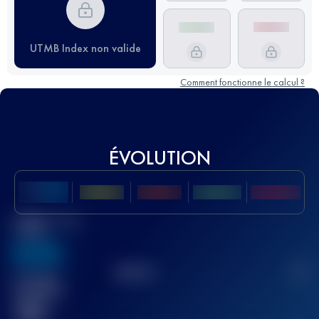
UTMB Index non valide
Comment fonctionne le calcul ?
ÉVOLUTION
Meilleur Score
UTMB
636
TOP
10
2
Course(s)
terminée(s)
32