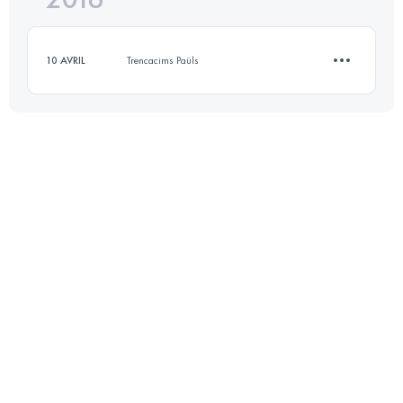
10 AVRIL
Trencacims Paüls
Connectez-vous pour voir l'UTMB Index
12.1 KM
750 M+
Connectez-vous pour voir l'UTMB Index