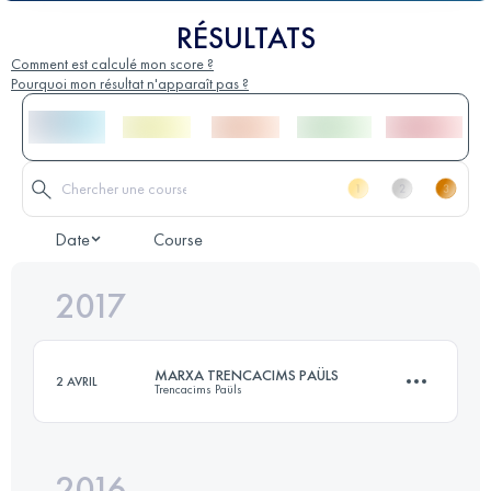
RÉSULTATS
Comment est calculé mon score ?
Pourquoi mon résultat n'apparaît pas ?
Date
Course
2017
MARXA TRENCACIMS PAÜLS
2 AVRIL
Trencacims Paüls
2016
12.6 KM
800 M+