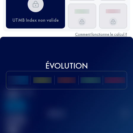
UTMB Index non valide
Comment fonctionne le calcul ?
ÉVOLUTION
Meilleur Score
UTMB
636
TOP
10
2
Course(s)
terminée(s)
32