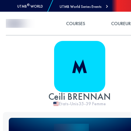
®
UTMB
WORLD
UTMB World Series Events
Skip to Content
COURSES
COUREUR
Ceili BRENNAN
Etats-Unis
35-39
Femme