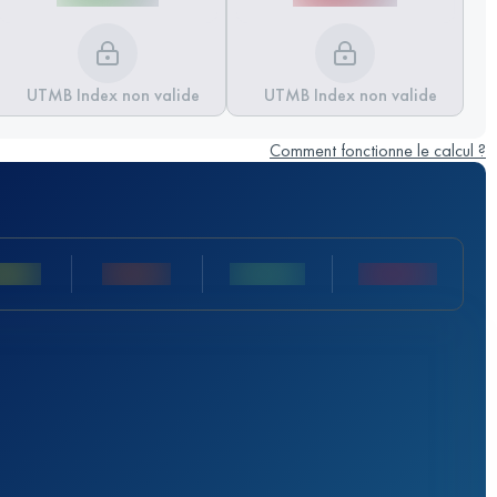
UTMB Index non valide
UTMB Index non valide
Comment fonctionne le calcul ?