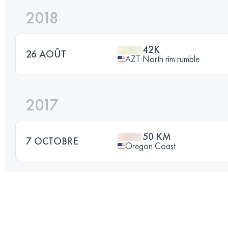
2018
42K
26 AOÛT
AZT North rim rumble
2017
50 KM
7 OCTOBRE
Oregon Coast