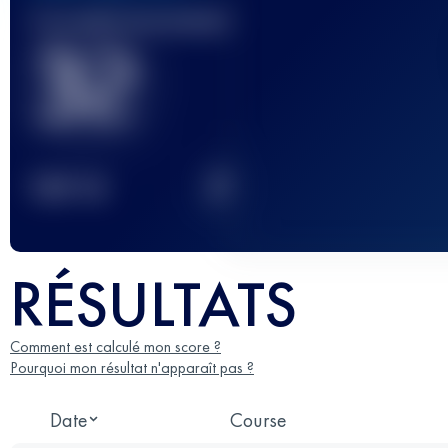
Course(s) terminée(s)
32
2
TOP
10
RÉSULTATS
Comment est calculé mon score ?
Pourquoi mon résultat n'apparaît pas ?
Date
Course