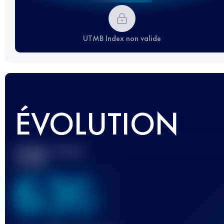
UTMB Index non valide
ÉVOLUTION
Meilleur Score
UTMB
636