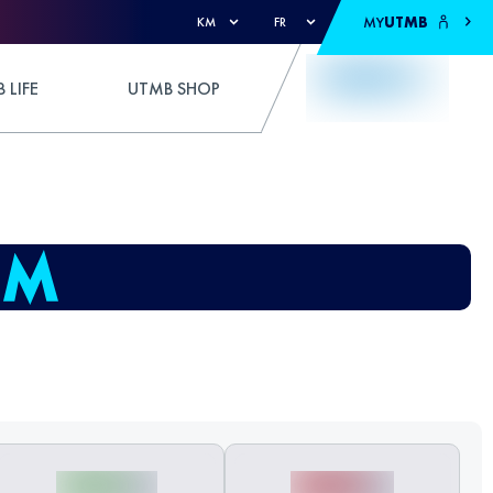
MY
UTMB
KM
FR
 LIFE
UTMB SHOP