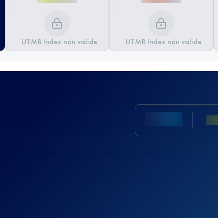
UTMB Index non valide
UTMB Index non valide