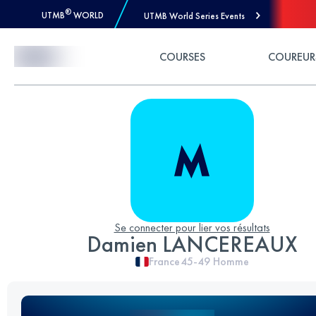
®
UTMB
WORLD
UTMB World Series Events
Skip to Content
COURSES
COUREUR
Se connecter pour lier vos résultats
Damien LANCEREAUX
France
45-49
Homme