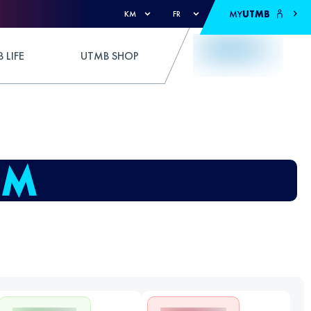
MY
UTMB
KM
FR
 LIFE
UTMB SHOP