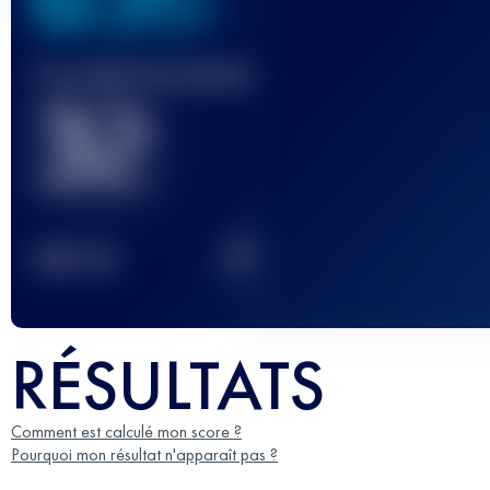
Course(s) terminée(s)
32
2
TOP
10
RÉSULTATS
Comment est calculé mon score ?
Pourquoi mon résultat n'apparaît pas ?