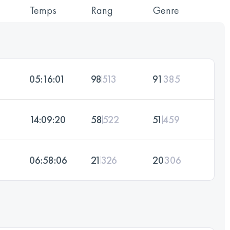
Temps
Rang
Genre
05:16:01
98
513
91
385
14:09:20
58
522
51
459
06:58:06
21
326
20
306