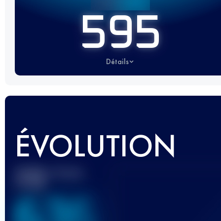
595
Détails
ÉVOLUTION
Meilleur Score
UTMB
636