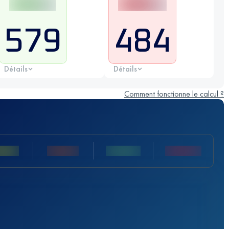
579
484
Détails
Détails
Comment fonctionne le calcul ?