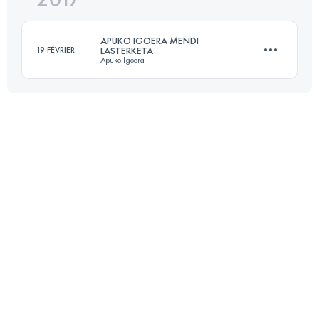
APUKO IGOERA MENDI
19 FÉVRIER
LASTERKETA
Apuko Igoera
Connectez-vous pour voir l'UTMB Index
22.3 KM
1130 M+
Connectez-vous pour voir l'UTMB Index