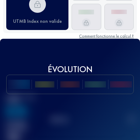
UTMB Index non valide
Comment fonctionne le calcul ?
ÉVOLUTION
Meilleur Score
UTMB
636
TOP
10
2
Course(s)
terminée(s)
32