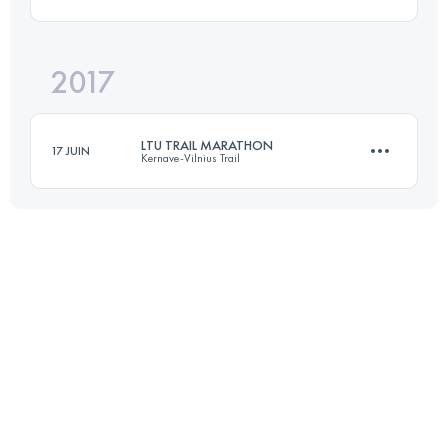
119.3 KM
3730 M+
2017
101 KM
5412 M+
Connectez-vous pour voir l'UTMB Index
LTU TRAIL MARATHON
17 JUIN
Kernave-Vilnius Trail
Connectez-vous pour voir l'UTMB Index
42.1 KM
870 M+
Connectez-vous pour voir l'UTMB Index