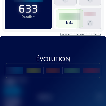
633
Détails
631
Comment fonctionne le calcul ?
ÉVOLUTION
Meilleur Score
UTMB
636
TOP
10
2
Course(s)
terminée(s)