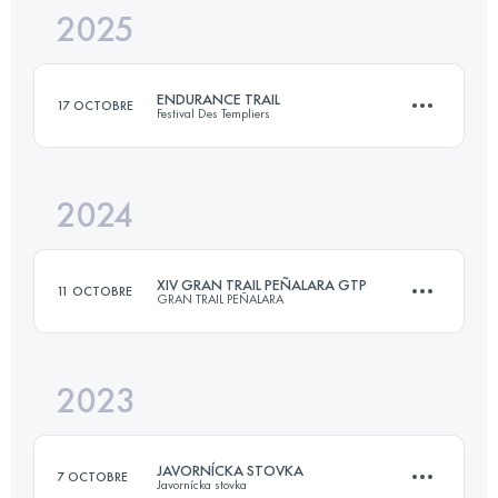
2025
73.1 KM
1594 M+
ENDURANCE TRAIL
17 OCTOBRE
Festival Des Templiers
Connectez-vous pour voir l'UTMB Index
2024
100 KM
4271 M+
XIV GRAN TRAIL PEÑALARA GTP
11 OCTOBRE
GRAN TRAIL PEÑALARA
Connectez-vous pour voir l'UTMB Index
2023
90 KM
4000 M+
JAVORNÍCKA STOVKA
7 OCTOBRE
Javornícka stovka