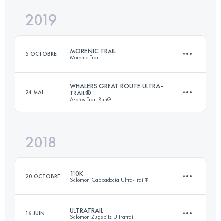
2019
70.7 KM
950 M+
MORENIC TRAIL
5 OCTOBRE
Morenic Trail
Connectez-vous pour voir l'UTMB Index
WHALERS GREAT ROUTE ULTRA-
24 MAI
TRAIL®
Azores Trail Run®
118.5 KM
2840 M+
2018
117.6 KM
4930 M+
Connectez-vous pour voir l'UTMB Index
110K
20 OCTOBRE
Salomon Cappadocia Ultra-Trail®
Connectez-vous pour voir l'UTMB Index
ULTRATRAIL
16 JUIN
Salomon Zugspitz Ultratrail