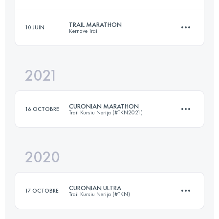
Connectez-vous pour voir l'UTMB Index
TRAIL MARATHON
10 JUIN
Kernave Trail
105.8 KM
4020 M+
2021
42 KM
1000 M+
Connectez-vous pour voir l'UTMB Index
CURONIAN MARATHON
16 OCTOBRE
Trail Kursiu Nerija (#TKN2021)
Connectez-vous pour voir l'UTMB Index
2020
47.3 KM
480 M+
CURONIAN ULTRA
17 OCTOBRE
Trail Kursiu Nerija (#TKN)
Connectez-vous pour voir l'UTMB Index