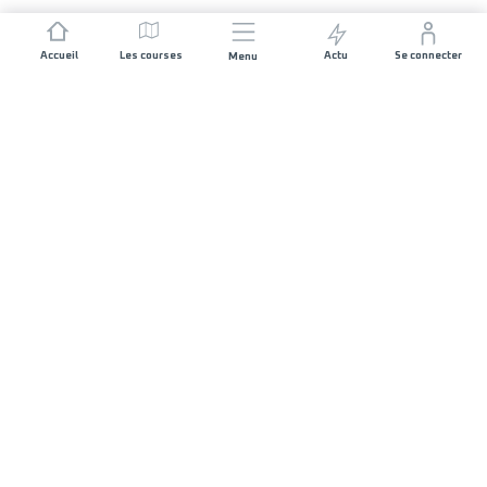
Accueil
Les courses
Actu
Se connecter
Menu
REJOIGNEZ L'AVENTURE
Organisateurs de course
Carrières