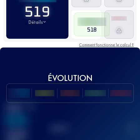
519
Détails
518
Comment fonctionne le calcul ?
ÉVOLUTION
Meilleur Score
UTMB
636
TOP
10
2
Course(s)
terminée(s)