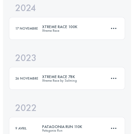
2024
86 KM
4725 M+
XTREME RACE 100K
17 NOVEMBRE
Xtreme Race
Connectez-vous pour voir l'UTMB Index
2023
100 KM
4000 M+
XTREME RACE 78K
26 NOVEMBRE
Xtreme Race by Salming
Connectez-vous pour voir l'UTMB Index
2022
78.5 KM
3480 M+
PATAGONIA RUN 110K
9 AVRIL
Patagonia Run