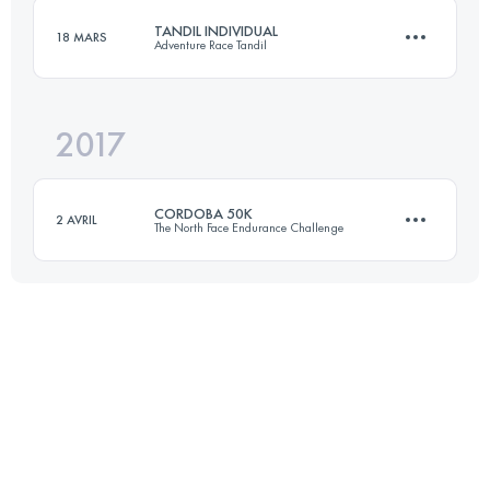
TANDIL INDIVIDUAL
18 MARS
Adventure Race Tandil
Connectez-vous pour voir l'UTMB Index
2017
28.3 KM
1150 M+
CORDOBA 50K
2 AVRIL
The North Face Endurance Challenge
Connectez-vous pour voir l'UTMB Index
55.2 KM
1570 M+
Connectez-vous pour voir l'UTMB Index