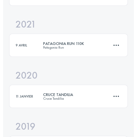
Connectez-vous pour voir l'UTMB Index
2021
111.6 KM
4960 M+
PATAGONIA RUN 110K
9 AVRIL
Patagonia Run
Connectez-vous pour voir l'UTMB Index
2020
111.6 KM
4960 M+
CRUCE TANDILIA
11 JANVIER
Cruce Tandilia
Connectez-vous pour voir l'UTMB Index
2019
2 Étapes
63 KM
1560 M+