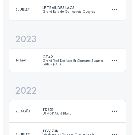
LE TRAIL DES LACS
6 JUILLET
Grand Raid du Guillestrois-Queyras
Connectez-vous pour voir l'UTMB Index
2023
45 KM
3200 M+
GT42
14 MAI
Grand Trail Des Lacs Et Chateaux Summer
Edition (GTLC)
Connectez-vous pour voir l'UTMB Index
2022
43.7 KM
1820 M+
TDS®
23 AOÛT
UTMB® Mont Blanc
Connectez-vous pour voir l'UTMB Index
TGV 73K
3 JUILLET
Week end du Tour des Glaciers de la