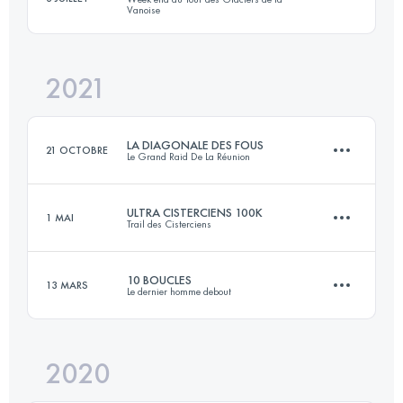
Vanoise
146.7 KM
8710 M+
2021
72.9 KM
3870 M+
Connectez-vous pour voir l'UTMB Index
LA DIAGONALE DES FOUS
21 OCTOBRE
Le Grand Raid De La Réunion
Connectez-vous pour voir l'UTMB Index
ULTRA CISTERCIENS 100K
1 MAI
Trail des Cisterciens
160.2 KM
9377 M+
10 BOUCLES
13 MARS
Le dernier homme debout
101.6 KM
2420 M+
Connectez-vous pour voir l'UTMB Index
2020
73 KM
2860 M+