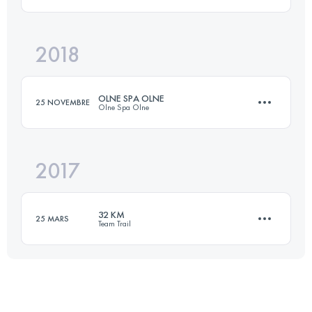
52.5 KM
2570 M+
Connectez-vous pour voir l'UTMB Index
2018
74.5 KM
2890 M+
Connectez-vous pour voir l'UTMB Index
OLNE SPA OLNE
25 NOVEMBRE
Olne Spa Olne
Connectez-vous pour voir l'UTMB Index
2017
70 KM
2450 M+
32 KM
25 MARS
Team Trail
Connectez-vous pour voir l'UTMB Index
Équipe
31.9 KM
990 M+