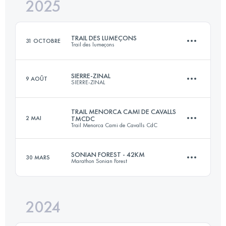
2025
75 KM
5600 M+
TRAIL DES LUMEÇONS
31 OCTOBRE
Trail des lumeçons
Connectez-vous pour voir l'UTMB Index
SIERRE-ZINAL
9 AOÛT
SIERRE-ZINAL
25 KM
879 M+
TRAIL MENORCA CAMI DE CAVALLS
2 MAI
TMCDC
Trail Menorca Cami de Cavalls CdC
31.3 KM
2190 M+
Connectez-vous pour voir l'UTMB Index
SONIAN FOREST - 42KM
30 MARS
Marathon Sonian Forest
185 KM
3500 M+
Connectez-vous pour voir l'UTMB Index
2024
42 KM
545 M+
Connectez-vous pour voir l'UTMB Index