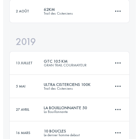
Connectez-vous pour voir l'UTMB Index
62KM
2 AOÛT
Trail des Cisterciens
Connectez-vous pour voir l'UTMB Index
2019
61.9 KM
1630 M+
GTC 105 KM
13 JUILLET
GRAN TRAIL COURMAYEUR
Connectez-vous pour voir l'UTMB Index
ULTRA CISTERCIENS 100K
5 MAI
Trail des Cisterciens
102.3 KM
6580 M+
LA BOUILLONNANTE 50
27 AVRIL
La Bouillonnante
100.8 KM
2570 M+
Connectez-vous pour voir l'UTMB Index
10 BOUCLES
16 MARS
Le dernier homme debout