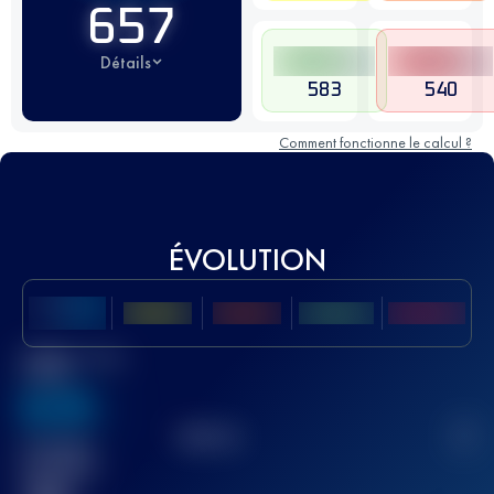
657
Détails
583
540
Comment fonctionne le calcul ?
ÉVOLUTION
Meilleur Score
UTMB
636
TOP
10
2
Course(s)
terminée(s)