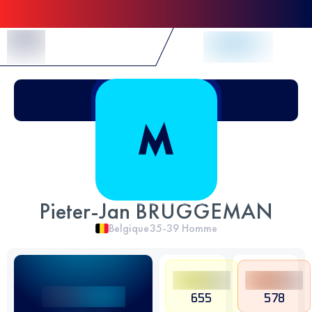
Skip to Content
Pieter-Jan BRUGGEMAN
Belgique
35-39
Homme
655
578