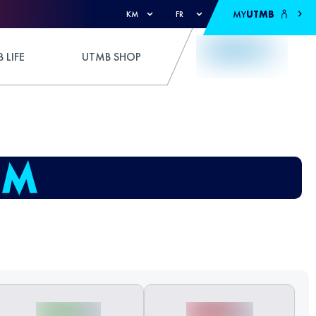
MY
UTMB
KM
FR
 LIFE
UTMB SHOP