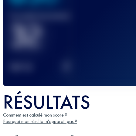
Course(s) terminée(s)
32
2
TOP
10
RÉSULTATS
Comment est calculé mon score ?
Pourquoi mon résultat n'apparaît pas ?