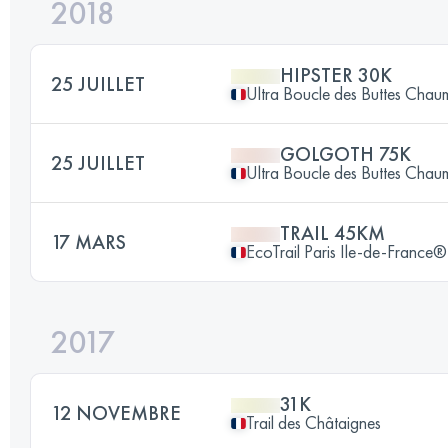
2018
HIPSTER 30K
25 JUILLET
Ultra Boucle des Buttes Chau
GOLGOTH 75K
25 JUILLET
Ultra Boucle des Buttes Chau
TRAIL 45KM
17 MARS
EcoTrail Paris Ile-de-France®
2017
31K
12 NOVEMBRE
Trail des Châtaignes