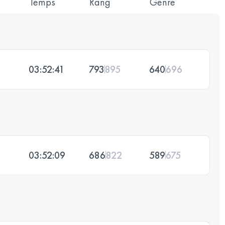
Temps
Rang
Genre
03:52:41
793
895
640
696
03:52:09
686
822
589
675