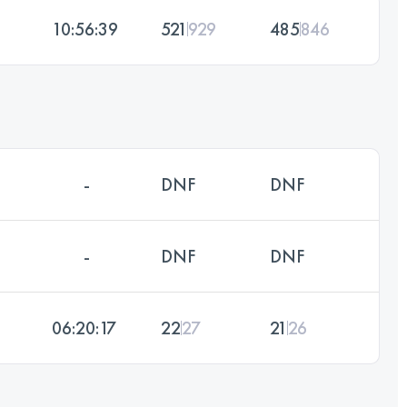
10:56:39
521
929
485
846
-
DNF
DNF
-
DNF
DNF
06:20:17
22
27
21
26