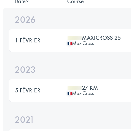
Date
Course
2026
MAXICROSS 25
1 FÉVRIER
MaxiCross
2023
27 KM
5 FÉVRIER
MaxiCross
2021