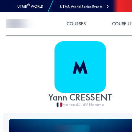
®
UTMB
WORLD
UTMB World Series Events
Skip to Content
COURSES
COUREUR
Yann CRESSENT
France
45-49
Homme