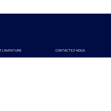
Z L'AVENTURE
CONTACTEZ-NOUS
teurs de course
FAQ
s
Contact
MyUTMB+