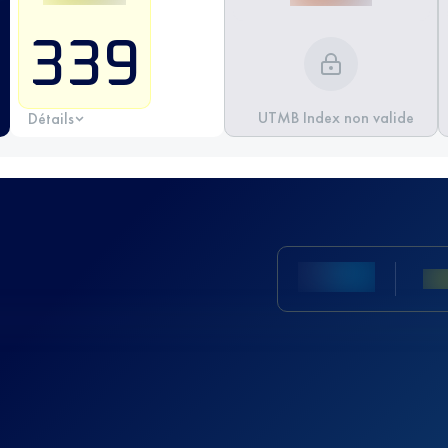
339
UTMB Index non valide
Détails