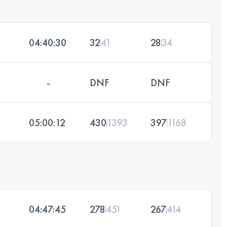
04:40:30
32
41
28
34
-
DNF
DNF
05:00:12
430
1393
397
1168
04:47:45
278
451
267
414