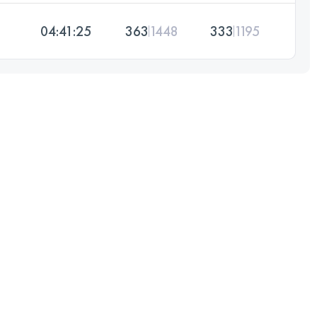
04:41:25
363
1448
333
1195