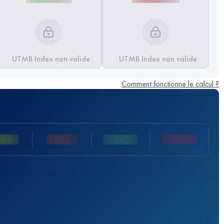
UTMB Index non valide
UTMB Index non valide
Comment fonctionne le calcul ?