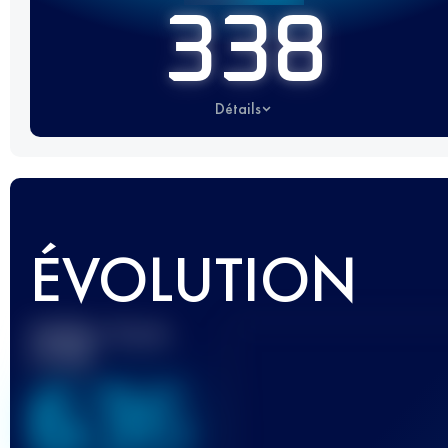
338
Détails
ÉVOLUTION
Meilleur Score
UTMB
636