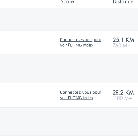
Score
Distance
25.1 KM
Connectez-vous pour
760 M+
voir l'UTMB Index
28.2 KM
Connectez-vous pour
1180 M+
voir l'UTMB Index