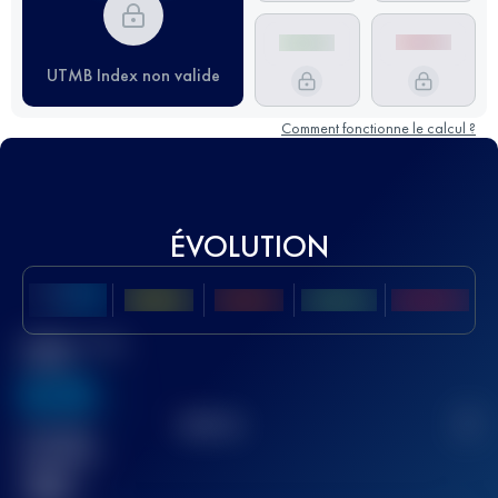
UTMB Index non valide
Comment fonctionne le calcul ?
ÉVOLUTION
Meilleur Score
UTMB
636
TOP
10
2
Course(s)
terminée(s)
32