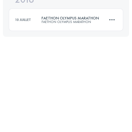
FAETHON OLYMPUS MARATHON
10 JUILLET
FAETHON OLYMPUS MARATHON
Connectez-vous pour voir l'UTMB Index
42.4 KM
3410 M+
Connectez-vous pour voir l'UTMB Index