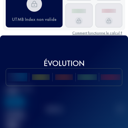
UTMB Index non valide
Comment fonctionne le calcul ?
ÉVOLUTION
Meilleur Score
UTMB
636
TOP
10
2
Course(s)
terminée(s)
32