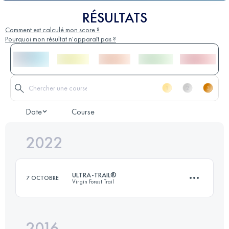
RÉSULTATS
Comment est calculé mon score ?
Pourquoi mon résultat n'apparaît pas ?
Date
Course
2022
ULTRA-TRAIL®
7 OCTOBRE
Virgin Forest Trail
2016
161 KM
7320 M+