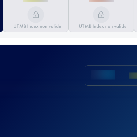
UTMB Index non valide
UTMB Index non valide