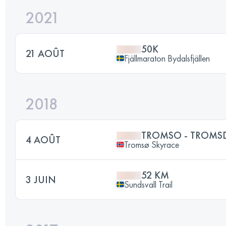
2021
50K
21 AOÛT
Fjällmaraton Bydalsfjällen
2018
TROMSO - TROMSD
4 AOÛT
Tromsø Skyrace
52 KM
3 JUIN
Sundsvall Trail