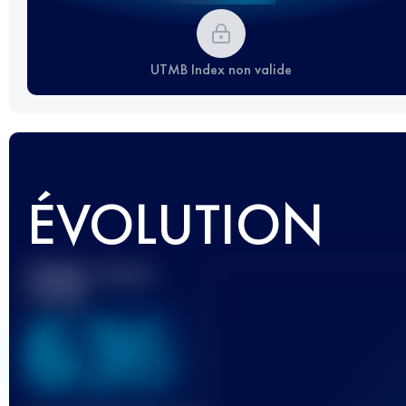
UTMB Index non valide
ÉVOLUTION
Meilleur Score
UTMB
636