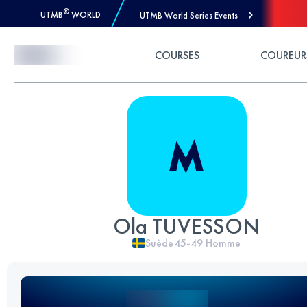
®
UTMB
WORLD
UTMB World Series Events
Skip to Content
COURSES
COUREUR
Ola TUVESSON
Suède
45-49
Homme