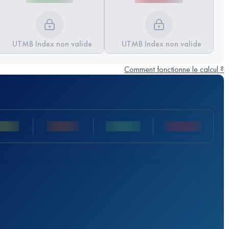
UTMB Index non valide
UTMB Index non valide
Comment fonctionne le calcul ?