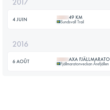
2017
49 KM
4 JUIN
Sundsvall Trail
2016
AXA FJÄLLMARATO
6 AOÛT
Fjällmaratonveckan Årefjällen