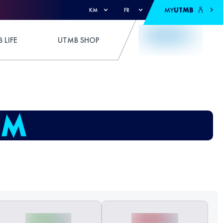
MY
UTMB
KM
FR
 LIFE
UTMB SHOP