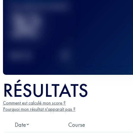
Course(s) terminée(s)
32
2
TOP
10
RÉSULTATS
Comment est calculé mon score ?
Pourquoi mon résultat n'apparaît pas ?
Date
Course