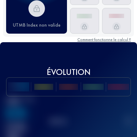
UTMB Index non valide
Comment fonctionne le calcul ?
ÉVOLUTION
Meilleur Score
UTMB
636
TOP
10
2
Course(s)
terminée(s)