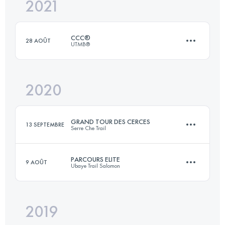
2021
29.4 KM
1390 M+
CCC®
28 AOÛT
UTMB®
Connectez-vous pour voir l'UTMB Index
2020
99.2 KM
6160 M+
GRAND TOUR DES CERCES
13 SEPTEMBRE
Serre Che Trail
Connectez-vous pour voir l'UTMB Index
PARCOURS ELITE
9 AOÛT
Ubaye Trail Salomon
60.9 KM
3960 M+
2019
40.8 KM
2420 M+