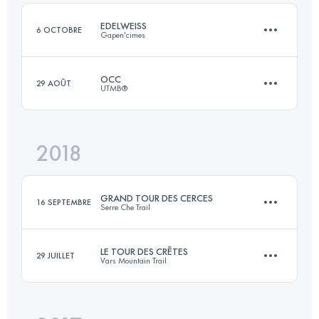
Connectez-vous pour voir l'UTMB Index
EDELWEISS
6 OCTOBRE
Gapen'cimes
Connectez-vous pour voir l'UTMB Index
OCC
29 AOÛT
UTMB®
61.4 KM
3110 M+
2018
55.5 KM
3480 M+
Connectez-vous pour voir l'UTMB Index
GRAND TOUR DES CERCES
16 SEPTEMBRE
Serre Che Trail
Connectez-vous pour voir l'UTMB Index
LE TOUR DES CRÊTES
29 JUILLET
Vars Mountain Trail
50.5 KM
3770 M+