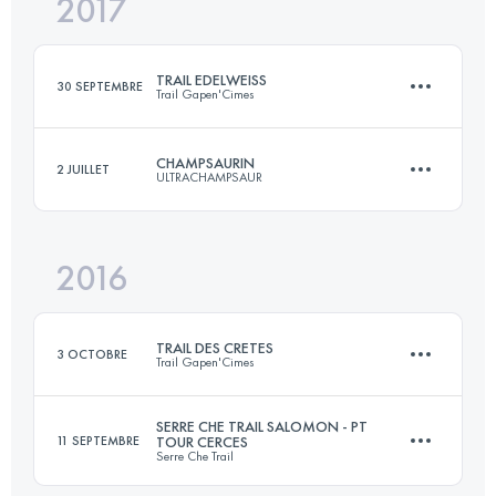
2017
44.5 KM
3200 M+
Connectez-vous pour voir l'UTMB Index
TRAIL EDELWEISS
30 SEPTEMBRE
Trail Gapen'Cimes
Connectez-vous pour voir l'UTMB Index
CHAMPSAURIN
2 JUILLET
ULTRACHAMPSAUR
55.4 KM
2730 M+
2016
25 KM
2400 M+
Connectez-vous pour voir l'UTMB Index
TRAIL DES CRETES
3 OCTOBRE
Trail Gapen'Cimes
Connectez-vous pour voir l'UTMB Index
SERRE CHE TRAIL SALOMON - PT
11 SEPTEMBRE
TOUR CERCES
Serre Che Trail
25 KM
1300 M+