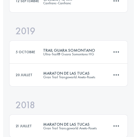
12 SEPTEMBRE
Canfranc-Canfranc
Connectez-vous pour voir l'UTMB Index
2019
16 KM
1600 M+
TRAIL GUARA SOMONTANO
5 OCTOBRE
Ultra-Trail® Guara Somontano HG
Connectez-vous pour voir l'UTMB Index
MARATON DE LAS TUCAS
20 JUILLET
Gran Trail Trangoworld Aneto-Posets
37.4 KM
1970 M+
2018
41.2 KM
2470 M+
Connectez-vous pour voir l'UTMB Index
MARATON DE LAS TUCAS
21 JUILLET
Gran Trail Transgoworld Aneto-Posets
Connectez-vous pour voir l'UTMB Index