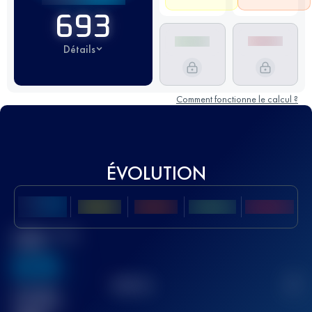
693
Détails
Comment fonctionne le calcul ?
ÉVOLUTION
Meilleur Score
UTMB
636
TOP
10
2
Course(s)
terminée(s)