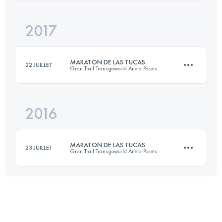
2017
41.1 KM
2470 M+
MARATON DE LAS TUCAS
22 JUILLET
Gran Trail Transgoworld Aneto-Posets
Connectez-vous pour voir l'UTMB Index
2016
41.4 KM
2350 M+
MARATON DE LAS TUCAS
23 JUILLET
Gran Trail Transgoworld Aneto-Posets
Connectez-vous pour voir l'UTMB Index
40.8 KM
2410 M+