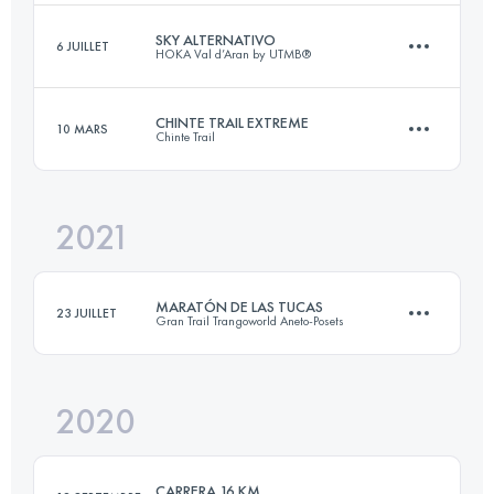
Connectez-vous pour voir l'UTMB Index
SKY ALTERNATIVO
6 JUILLET
HOKA Val d’Aran by UTMB®
17 KM
1058 M+
CHINTE TRAIL EXTREME
10 MARS
Chinte Trail
18 KM
465 M+
Connectez-vous pour voir l'UTMB Index
2021
21.5 KM
1250 M+
Connectez-vous pour voir l'UTMB Index
MARATÓN DE LAS TUCAS
23 JUILLET
Gran Trail Trangoworld Aneto-Posets
Connectez-vous pour voir l'UTMB Index
2020
42 KM
2500 M+
CARRERA 16 KM