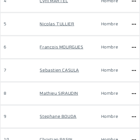
4
Cyril MARTEL
Hombre
5
Nicolas TULLIER
Hombre
6
Francois MOURGUES
Hombre
7
Sebastien CASULA
Hombre
8
Mathieu SIRAUDIN
Hombre
9
Stephane BOUDA
Hombre
10
Christian PASIN
Hombre