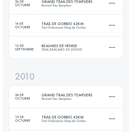
GRAND TRAIL DES TEMPLIERS
26 DE
OCTUBRE
Festival Des Templiers
Inicia sesión para ver el UTMB Index
TRAIL DE GORBIO 42KM
14 DE
OCTUBRE
Trail Endurance Shop de Gorbio
69 KM
3300 M+
BEAUMES DE VENISE
16 DE
SEPTIEMBRE
TRAIL BEAUMES DE VENISE
42 KM
2895 M+
Inicia sesión para ver el UTMB Index
2010
36.5 KM
1900 M+
Inicia sesión para ver el UTMB Index
GRAND TRAIL DES TEMPLIERS
24 DE
OCTUBRE
Festival Des Templiers
Inicia sesión para ver el UTMB Index
TRAIL DE GORBIO 42KM
10 DE
OCTUBRE
Trail Endurance Shop de Gorbio
71.8 KM
3325 M+