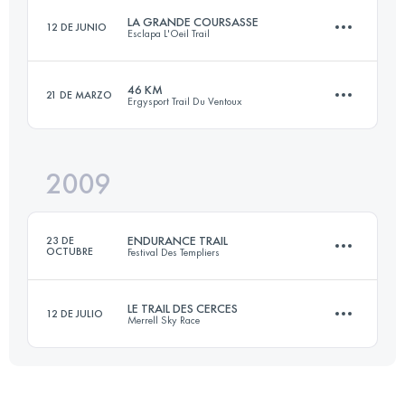
LA GRANDE COURSASSE
12 DE JUNIO
Esclapa L'Oeil Trail
42 KM
2300 M+
Inicia sesión para ver el UTMB Index
46 KM
21 DE MARZO
Ergysport Trail Du Ventoux
62 KM
3000 M+
Inicia sesión para ver el UTMB Index
2009
41 KM
2400 M+
Inicia sesión para ver el UTMB Index
ENDURANCE TRAIL
23 DE
OCTUBRE
Festival Des Templiers
Inicia sesión para ver el UTMB Index
LE TRAIL DES CERCES
12 DE JULIO
Merrell Sky Race
120 KM
4000 M+
68 KM
3500 M+