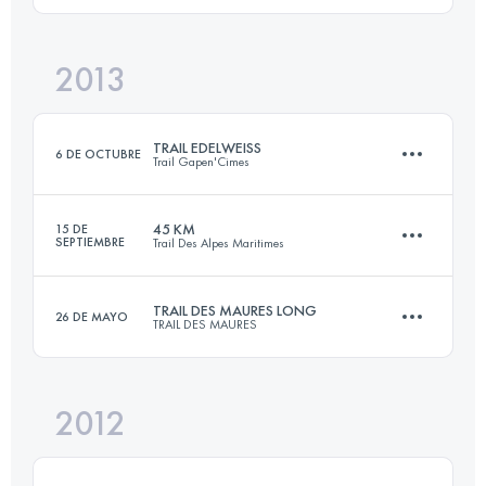
2013
42 KM
2895 M+
Inicia sesión para ver el UTMB Index
TRAIL EDELWEISS
6 DE OCTUBRE
Trail Gapen'Cimes
Inicia sesión para ver el UTMB Index
45 KM
15 DE
SEPTIEMBRE
Trail Des Alpes Maritimes
57 KM
3200 M+
TRAIL DES MAURES LONG
26 DE MAYO
TRAIL DES MAURES
45 KM
2700 M+
Inicia sesión para ver el UTMB Index
2012
45 KM
2700 M+
Inicia sesión para ver el UTMB Index