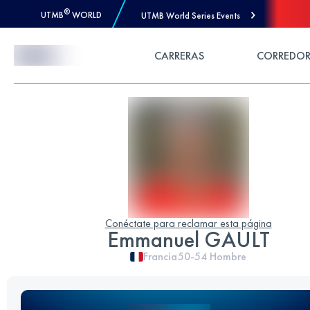
®
UTMB
WORLD
UTMB World Series Events
Skip to Content
CARRERAS
CORREDOR
Conéctate para reclamar esta página
Emmanuel GAULT
Francia
50-54
Hombre