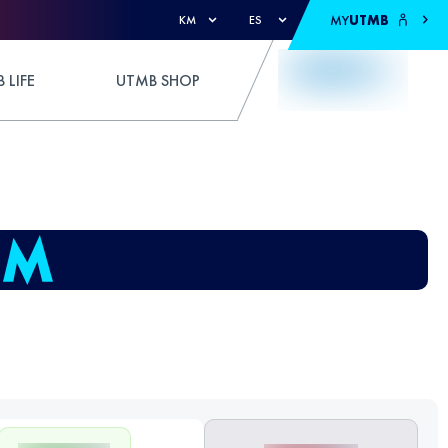
MY
UTMB
KM
ES
 LIFE
UTMB SHOP