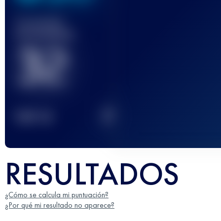
Carrera(s)
terminada(s)
32
2
TOP
10
RESULTADOS
¿Cómo se calcula mi puntuación?
¿Por qué mi resultado no aparece?