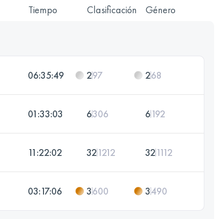
Tiempo
Clasificación
Género
06:35:49
2
97
2
68
01:33:03
6
306
6
192
11:22:02
32
1212
32
1112
03:17:06
3
600
3
490