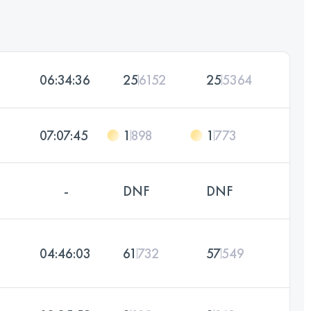
06:34:36
25
6152
25
5364
07:07:45
1
898
1
773
-
DNF
DNF
04:46:03
61
732
57
549