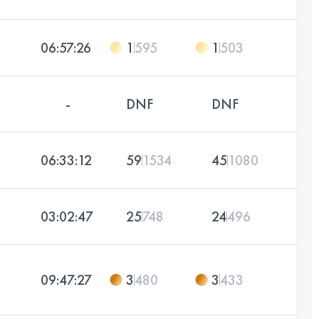
06:57:26
1
595
1
503
-
DNF
DNF
06:33:12
59
1534
45
1080
03:02:47
25
748
24
496
09:47:27
3
480
3
433