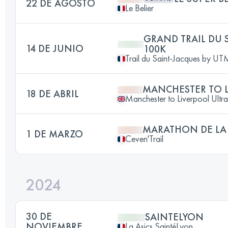
22 DE AGOSTO
Le Belier
GRAND TRAIL DU 
14 DE JUNIO
100K
Trail du Saint-Jacques by 
MANCHESTER TO L
18 DE ABRIL
Manchester to Liverpool Ultra
MARATHON DE LA 
1 DE MARZO
Ceven'Trail
2024
30 DE
SAINTELYON
NOVIEMBRE
La Asics SaintéLyon