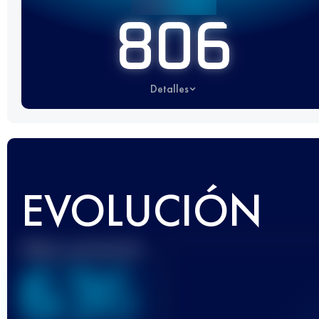
806
Detalles
EVOLUCIÓN
Mejor puntuación
636