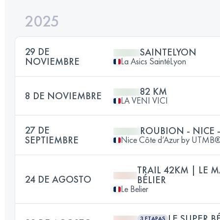
2025
29 DE
SAINTELYON
NOVIEMBRE
La Asics SaintéLyon
82 KM
8 DE NOVIEMBRE
LA VENI VICI
27 DE
ROUBION - NICE -
SEPTIEMBRE
Nice Côte d’Azur by UTMB
TRAIL 42KM | LE
24 DE AGOSTO
BÉLIER
Le Belier
LE SUPER B
3 ETAPAS