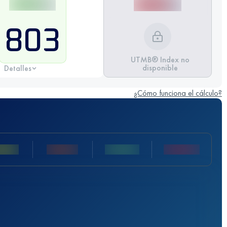
803
UTMB® Index no
disponible
Detalles
¿Cómo funciona el cálculo?