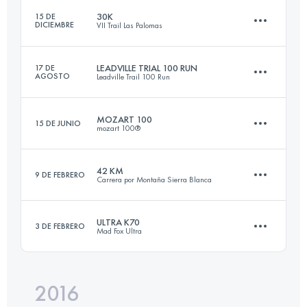
30K
15 DE
DICIEMBRE
VII Trail Las Palomas
Inicia sesión para ver el UTMB Index
LEADVILLE TRIAL 100 RUN
17 DE
AGOSTO
Leadville Trail 100 Run
30.7 KM
2120 M+
MOZART 100
15 DE JUNIO
mozart 100®
162.1 KM
4230 M+
Inicia sesión para ver el UTMB Index
42 KM
9 DE FEBRERO
Carrera por Montaña Sierra Blanca
109.9 KM
5100 M+
Inicia sesión para ver el UTMB Index
ULTRA K70
3 DE FEBRERO
Mad Fox Ultra
42.9 KM
2780 M+
Inicia sesión para ver el UTMB Index
2016
72.1 KM
600 M+