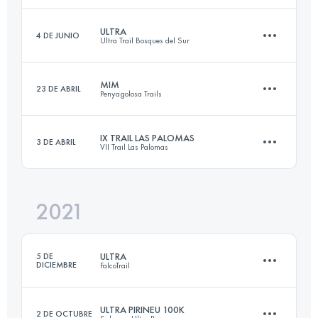
ULTRA
4 DE JUNIO
Ultra Trail Bosques del Sur
101.3 KM
7190 M+
Inicia sesión para ver el UTMB Index
MIM
23 DE ABRIL
Penyagolosa Trails
97.7 KM
4840 M+
Inicia sesión para ver el UTMB Index
IX TRAIL LAS PALOMAS
3 DE ABRIL
VII Trail Las Palomas
60 KM
3300 M+
Inicia sesión para ver el UTMB Index
2021
39 KM
2550 M+
Inicia sesión para ver el UTMB Index
ULTRA
5 DE
DICIEMBRE
FalcoTrail
Inicia sesión para ver el UTMB Index
ULTRA PIRINEU 100K
2 DE OCTUBRE