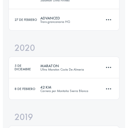
Salomon Ultra Pirineu
74.6 KM
5480 M+
ADVANCED
27 DE FEBRERO
Transgrancanaria HG
100.8 KM
6572 M+
Inicia sesión para ver el UTMB Index
2020
63.1 KM
2440 M+
Inicia sesión para ver el UTMB Index
MARATON
5 DE
DICIEMBRE
Ultra Maraton Costa De Almeria
Inicia sesión para ver el UTMB Index
42 KM
8 DE FEBRERO
Carrera por Montaña Sierra Blanca
42.3 KM
570 M+
2019
42.5 KM
3000 M+
Inicia sesión para ver el UTMB Index