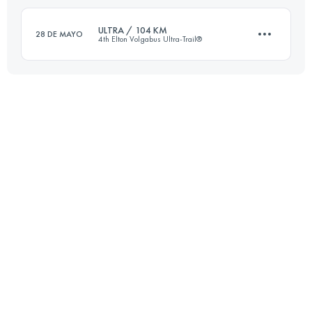
Inicia sesión para ver el UTMB Index
ULTRA / 104 KM
28 DE MAYO
4th Elton Volgabus Ultra-Trail®
Inicia sesión para ver el UTMB Index
104.1 KM
260 M+
Inicia sesión para ver el UTMB Index