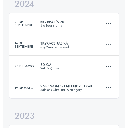
2024
20.6 KM
910 M+
Inicia sesión para ver el UTMB Index
BIG BEAR’S 20
21 DE
SEPTIEMBRE
Big Bear's Ultra
Inicia sesión para ver el UTMB Index
SKYRACE JASNÁ
14 DE
SEPTIEMBRE
SkyMarathon Chopok
20 KM
600 M+
30 KM
25 DE MAYO
Valašský Hrb
21 KM
1400 M+
Inicia sesión para ver el UTMB Index
SALOMON SZENTENDRE TRAIL
19 DE MAYO
Salomon Ultra-Trail® Hungary
30 KM
1077 M+
Inicia sesión para ver el UTMB Index
2023
54 KM
1640 M+
Inicia sesión para ver el UTMB Index