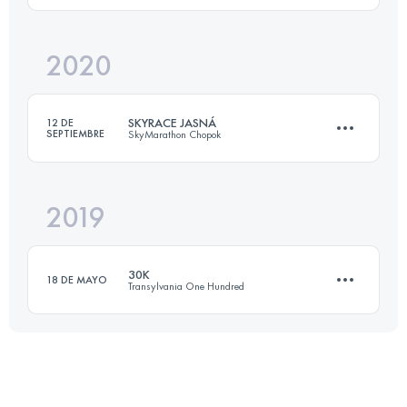
Inicia sesión para ver el UTMB Index
2020
21 KM
1400 M+
SKYRACE JASNÁ
12 DE
SEPTIEMBRE
SkyMarathon Chopok
Inicia sesión para ver el UTMB Index
2019
21.1 KM
1470 M+
30K
18 DE MAYO
Transylvania One Hundred
Inicia sesión para ver el UTMB Index
34.5 KM
2280 M+