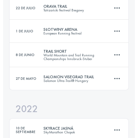
ORAVA TRAIL
22 DE JULIO
Tatrzański Festiwal Biegowy
Inicia sesión para ver el UTMB Index
SŁOTWINY ARENA
1 DE JULIO
European Running Festival
37 KM
1500 M+
TRAIL SHORT
8 DE JUNIO
World Mountain and Trail Running
Championships Innsbruck-Stubai
20 KM
1124 M+
Inicia sesión para ver el UTMB Index
SALOMON VISEGRAD TRAIL
27 DE MAYO
Salomon Ultra-Trail® Hungary
44.2 KM
3250 M+
Inicia sesión para ver el UTMB Index
2022
29.9 KM
1054 M+
Inicia sesión para ver el UTMB Index
SKYRACE JASNÁ
10 DE
SEPTIEMBRE
SkyMarathon Chopok