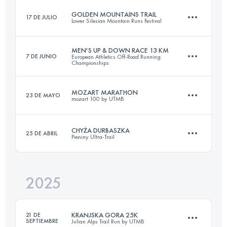
GOLDEN MOUNTAINS TRAIL
17 DE JULIO
Lower Silesian Mountain Runs Festival
22.5 KM
1005 M+
MEN'S UP & DOWN RACE 13 KM
7 DE JUNIO
European Athletics Off-Road Running
Championships
33.7 KM
1760 M+
Inicia sesión para ver el UTMB Index
MOZART MARATHON
23 DE MAYO
mozart 100 by UTMB
13.1 KM
825 M+
Inicia sesión para ver el UTMB Index
CHYŻA DURBASZKA
25 DE ABRIL
Pieniny Ultra-Trail
44 KM
1600 M+
Inicia sesión para ver el UTMB Index
2025
22.9 KM
1000 M+
Inicia sesión para ver el UTMB Index
KRANJSKA GORA 25K
21 DE
SEPTIEMBRE
Julian Alps Trail Run by UTMB