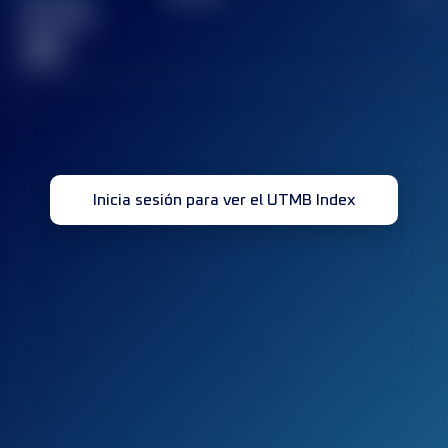
Carrera(s)
terminada(s)
32
Inicia sesión para ver el UTMB Index