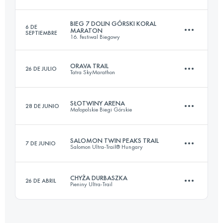
Inicia sesión para ver el UTMB Index
BIEG 7 DOLIN GÓRSKI KORAL
6 DE
MARATON
SEPTIEMBRE
16. Festiwal Biegowy
25 KM
1010 M+
ORAVA TRAIL
26 DE JULIO
Tatra SkyMarathon
42 KM
1584 M+
Inicia sesión para ver el UTMB Index
SŁOTWINY ARENA
28 DE JUNIO
Małopolskie Biegi Górskie
36 KM
1580 M+
Inicia sesión para ver el UTMB Index
SALOMON TWIN PEAKS TRAIL
7 DE JUNIO
Salomon Ultra-Trail® Hungary
20 KM
1124 M+
Inicia sesión para ver el UTMB Index
CHYŻA DURBASZKA
26 DE ABRIL
Pieniny Ultra-Trail
22.2 KM
685 M+
Inicia sesión para ver el UTMB Index