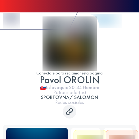
Skip to Content
Conéctate para reclamar esta página
Pavol OROLIN
Eslovaquia
20-34
Hombre
Patrocinador(es)
SPORTOVNA/ SALOMON
Redes sociales