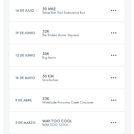
50 MILE
16 DE JULIO
Tahoe Rim Trail Endurance Run
Inicia sesión para ver el UTMB Index
52K
19 DE JUNIO
The Broken Arrow Skyrace
81.3 KM
3110 M+
50K
12 DE JUNIO
Big basin
52 KM
3350 M+
Inicia sesión para ver el UTMB Index
50 KM
14 DE MAYO
Quicksilver
50 KM
980 M+
Inicia sesión para ver el UTMB Index
35K
9 DE ABRIL
Woodside-Purisima Creek Crossover
50 KM
1900 M+
Inicia sesión para ver el UTMB Index
WAY TOO COOL
5 DE MARZO
WAY TOO COOL
34.3 KM
1370 M+