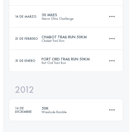
103.5 KM
5730 M+
Inicia sesión para ver el UTMB Index
50 MILES
14 DE MARZO
Marin Ultra Challenge
50.4 KM
1750 M+
Inicia sesión para ver el UTMB Index
CHABOT TRAIL RUN 50KM
21 DE FEBRERO
Chabot Trail Run
82 KM
2100 M+
Inicia sesión para ver el UTMB Index
FORT ORD TRAIL RUN 50KM
31 DE ENERO
Fort Ord Trail Run
50.5 KM
1280 M+
Inicia sesión para ver el UTMB Index
2012
49.8 KM
1600 M+
Inicia sesión para ver el UTMB Index
50K
16 DE
DICIEMBRE
Woodside Ramble
Inicia sesión para ver el UTMB Index