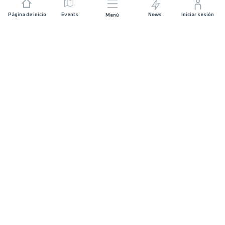
Página de inicio
Events
News
Iniciar sesión
Menú
ÚNETE
Patrocinios
Organizadores de carreras