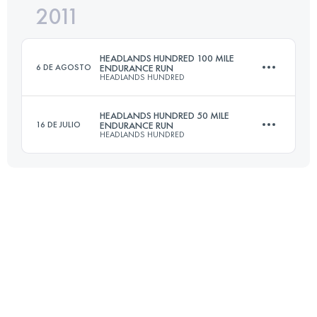
2011
50.1 KM
1450 M+
HEADLANDS HUNDRED 100 MILE
6 DE AGOSTO
ENDURANCE RUN
HEADLANDS HUNDRED
Inicia sesión para ver el UTMB Index
HEADLANDS HUNDRED 50 MILE
16 DE JULIO
ENDURANCE RUN
HEADLANDS HUNDRED
161 KM
6120 M+
80.5 KM
3060 M+
Inicia sesión para ver el UTMB Index
Inicia sesión para ver el UTMB Index