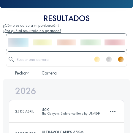
RESULTADOS
¿Cómo se calcula mi puntuación?
¿Por qué mi resultado no aparece?
Fecha
Carrera
2026
50K
25 DE ABRIL
The Canyons Endurance Runs by UTMB®
ULTRAVOLCANES 35KM