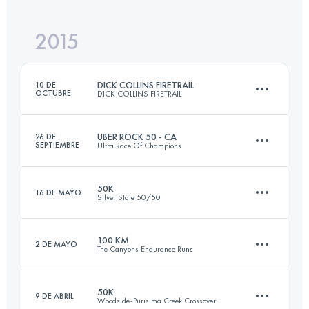
Inicia sesión para ver el UTMB Index
2015
50 KM
1480 M+
Inicia sesión para ver el UTMB Index
DICK COLLINS FIRETRAIL
10 DE
OCTUBRE
DICK COLLINS FIRETRAIL
Inicia sesión para ver el UTMB Index
UBER ROCK 50 - CA
26 DE
SEPTIEMBRE
Ultra Race Of Champions
80.5 KM
2375 M+
50K
16 DE MAYO
Silver State 50/50
50 KM
1500 M+
Inicia sesión para ver el UTMB Index
100 KM
2 DE MAYO
The Canyons Endurance Runs
50 KM
1800 M+
Inicia sesión para ver el UTMB Index
50K
9 DE ABRIL
Woodside-Purisima Creek Crossover