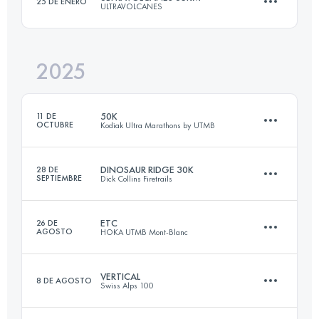
25 DE ENERO
ULTRAVOLCANES
50 KM
1700 M+
2025
35.6 KM
2210 M+
Inicia sesión para ver el UTMB Index
50K
11 DE
OCTUBRE
Kodiak Ultra Marathons by UTMB
Inicia sesión para ver el UTMB Index
DINOSAUR RIDGE 30K
28 DE
SEPTIEMBRE
Dick Collins Firetrails
48.4 KM
1339 M+
ETC
26 DE
AGOSTO
HOKA UTMB Mont-Blanc
30 KM
840 M+
Inicia sesión para ver el UTMB Index
VERTICAL
8 DE AGOSTO
Swiss Alps 100
15 KM
1200 M+