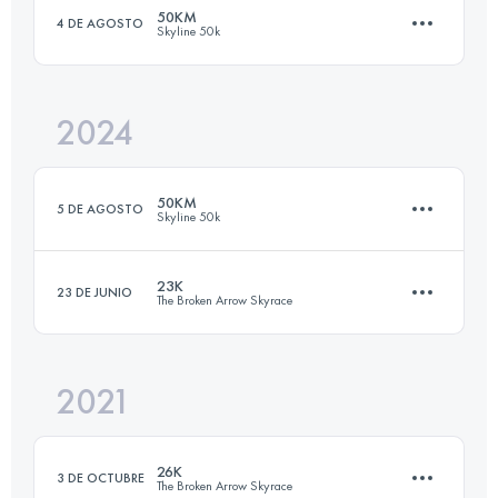
Inicia sesión para ver el UTMB Index
50KM
4 DE AGOSTO
Skyline 50k
10.2 KM
1830 M+
Inicia sesión para ver el UTMB Index
2024
49.9 KM
1430 M+
Inicia sesión para ver el UTMB Index
50KM
5 DE AGOSTO
Skyline 50k
Inicia sesión para ver el UTMB Index
23K
23 DE JUNIO
The Broken Arrow Skyrace
49.9 KM
1430 M+
2021
21.7 KM
1433 M+
Inicia sesión para ver el UTMB Index
26K
3 DE OCTUBRE
The Broken Arrow Skyrace