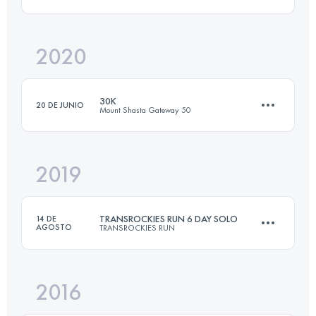
Inicia sesión para ver el UTMB Index
2020
25.4 KM
1480 M+
30K
20 DE JUNIO
Mount Shasta Gateway 50
Inicia sesión para ver el UTMB Index
2019
31 KM
972 M+
TRANSROCKIES RUN 6 DAY SOLO
14 DE
AGOSTO
TRANSROCKIES RUN
Inicia sesión para ver el UTMB Index
2016
6 Etapas
193.2 KM
5180 M+