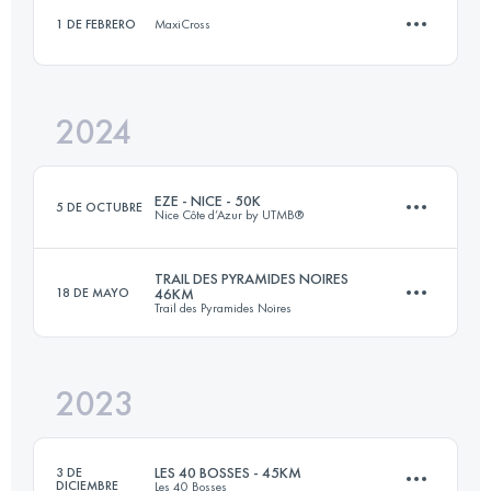
Inicia sesión para ver el UTMB Index
1 DE FEBRERO
MaxiCross
23.3 KM
1100 M+
Inicia sesión para ver el UTMB Index
2024
11.3 KM
465 M+
Inicia sesión para ver el UTMB Index
EZE - NICE - 50K
5 DE OCTUBRE
Nice Côte d’Azur by UTMB®
Inicia sesión para ver el UTMB Index
TRAIL DES PYRAMIDES NOIRES
18 DE MAYO
46KM
Trail des Pyramides Noires
54 KM
2100 M+
2023
46 KM
540 M+
Inicia sesión para ver el UTMB Index
LES 40 BOSSES - 45KM
3 DE
DICIEMBRE
Les 40 Bosses