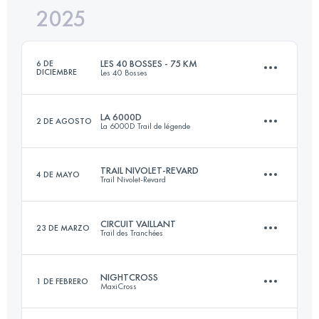
2025
77 KM
2850 M+
LES 40 BOSSES - 75 KM
6 DE
DICIEMBRE
Les 40 Bosses
Inicia sesión para ver el UTMB Index
LA 6000D
2 DE AGOSTO
La 6000D Trail de légende
75 KM
3300 M+
TRAIL NIVOLET-REVARD
4 DE MAYO
Trail Nivolet-Revard
68.7 KM
3468 M+
Inicia sesión para ver el UTMB Index
CIRCUIT VAILLANT
23 DE MARZO
Trail des Tranchées
51.6 KM
2732 M+
Inicia sesión para ver el UTMB Index
NIGHTCROSS
1 DE FEBRERO
MaxiCross
55.5 KM
1213 M+