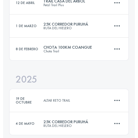
TRAIL CASA DEL ÁRBOL
12 DE ABRIL
Petzl Trail Plus
23.9 KM
1527 M+
25K CORREDOR PURUHÁ
1 DE MARZO
RUTA DEL HIELERO
47.2 KM
3530 M+
Inicia sesión para ver el UTMB Index
CHOTA 100KM COANGUE
8 DE FEBRERO
Chota Trail
27.5 KM
1202 M+
Inicia sesión para ver el UTMB Index
2025
100 KM
7010 M+
Inicia sesión para ver el UTMB Index
19 DE
ALTAR RETO TRAIL
OCTUBRE
Inicia sesión para ver el UTMB Index
25K CORREDOR PURUHÁ
4 DE MAYO
RUTA DEL HIELERO
9.3 KM
415 M+