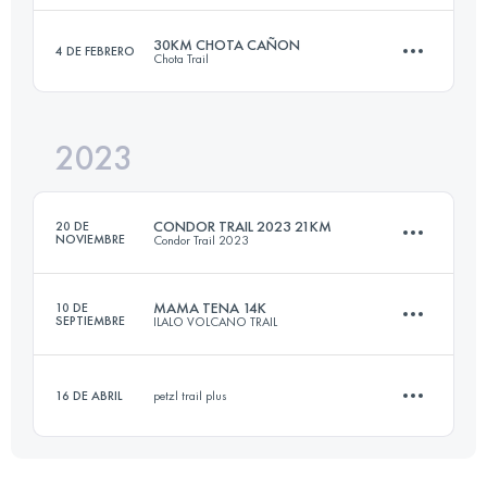
Inicia sesión para ver el UTMB Index
30KM CHOTA CAÑON
4 DE FEBRERO
Chota Trail
23 KM
1389 M+
Inicia sesión para ver el UTMB Index
2023
33.6 KM
3423 M+
Inicia sesión para ver el UTMB Index
CONDOR TRAIL 2023 21KM
20 DE
NOVIEMBRE
Condor Trail 2023
Inicia sesión para ver el UTMB Index
MAMA TENA 14K
10 DE
SEPTIEMBRE
ILALO VOLCANO TRAIL
21.6 KM
1388 M+
16 DE ABRIL
petzl trail plus
15.2 KM
1100 M+
Inicia sesión para ver el UTMB Index