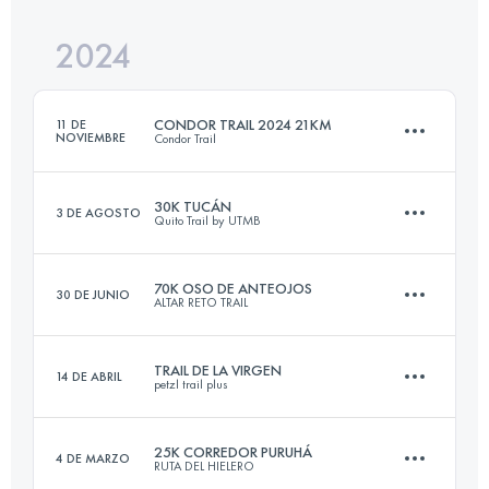
2024
23 KM
1389 M+
Inicia sesión para ver el UTMB Index
CONDOR TRAIL 2024 21KM
11 DE
NOVIEMBRE
Condor Trail
Inicia sesión para ver el UTMB Index
30K TUCÁN
3 DE AGOSTO
Quito Trail by UTMB
21.6 KM
1388 M+
70K OSO DE ANTEOJOS
30 DE JUNIO
ALTAR RETO TRAIL
36.6 KM
1650 M+
Inicia sesión para ver el UTMB Index
TRAIL DE LA VIRGEN
14 DE ABRIL
petzl trail plus
66.9 KM
4690 M+
Inicia sesión para ver el UTMB Index
25K CORREDOR PURUHÁ
4 DE MARZO
RUTA DEL HIELERO
19.8 KM
2140 M+