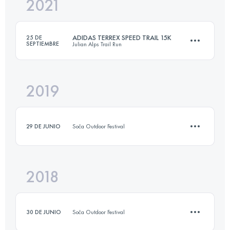
2021
17.5 KM
411 M+
ADIDAS TERREX SPEED TRAIL 15K
25 DE
SEPTIEMBRE
Julian Alps Trail Run
Inicia sesión para ver el UTMB Index
2019
16.4 KM
520 M+
29 DE JUNIO
Soča Outdoor Festival
Inicia sesión para ver el UTMB Index
2018
15 KM
400 M+
30 DE JUNIO
Soča Outdoor Festival
Inicia sesión para ver el UTMB Index