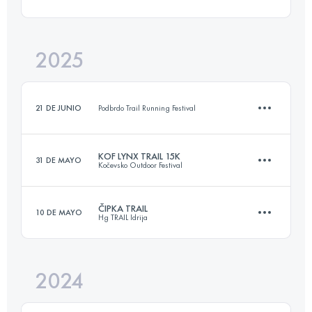
17.5 KM
411 M+
2025
11.7 KM
990 M+
Inicia sesión para ver el UTMB Index
21 DE JUNIO
Podbrdo Trail Running Festival
Inicia sesión para ver el UTMB Index
KOF LYNX TRAIL 15K
31 DE MAYO
Kočevsko Outdoor Festival
10 KM
600 M+
ČIPKA TRAIL
10 DE MAYO
Hg TRAIL Idrija
17.5 KM
411 M+
Inicia sesión para ver el UTMB Index
2024
14 KM
680 M+
Inicia sesión para ver el UTMB Index