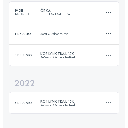
ČIPKA
19 DE
AGOSTO
Hg ULTRA TRAIL Idrija
Inicia sesión para ver el UTMB Index
1 DE JULIO
Soča Outdoor Festival
14 KM
650 M+
KOF LYNX TRAIL 15K
3 DE JUNIO
Kočevsko Outdoor Festival
14.4 KM
430 M+
Inicia sesión para ver el UTMB Index
2022
17.5 KM
411 M+
Inicia sesión para ver el UTMB Index
KOF LYNX TRAIL 15K
4 DE JUNIO
Kočevsko Outdoor Festival
Inicia sesión para ver el UTMB Index