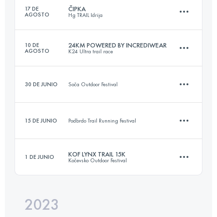
ČIPKA
17 DE
AGOSTO
Hg TRAIL Idrija
Inicia sesión para ver el UTMB Index
24KM POWERED BY INCREDIWEAR
10 DE
AGOSTO
K24 Ultra trail race
14 KM
650 M+
30 DE JUNIO
Soča Outdoor Festival
20.5 KM
1000 M+
Inicia sesión para ver el UTMB Index
15 DE JUNIO
Podbrdo Trail Running Festival
14.4 KM
430 M+
Inicia sesión para ver el UTMB Index
KOF LYNX TRAIL 15K
1 DE JUNIO
Kočevsko Outdoor Festival
10 KM
600 M+
Inicia sesión para ver el UTMB Index
2023
17.5 KM
411 M+
Inicia sesión para ver el UTMB Index