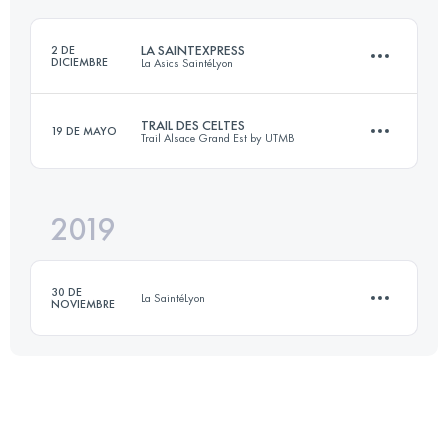
LA SAINTEXPRESS
2 DE
DICIEMBRE
La Asics SaintéLyon
Inicia sesión para ver el UTMB Index
TRAIL DES CELTES
19 DE MAYO
Trail Alsace Grand Est by UTMB
44 KM
974 M+
2019
49.6 KM
2020 M+
Inicia sesión para ver el UTMB Index
30 DE
La SaintéLyon
NOVIEMBRE
Inicia sesión para ver el UTMB Index
13.4 KM
260 M+