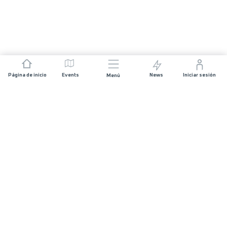
Página de inicio
Events
News
Iniciar sesión
Menú
ÚNETE