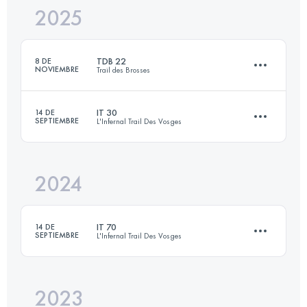
2025
55 KM
2100 M+
TDB 22
8 DE
NOVIEMBRE
Trail des Brosses
Inicia sesión para ver el UTMB Index
IT 30
14 DE
SEPTIEMBRE
L'Infernal Trail Des Vosges
22.5 KM
502 M+
2024
29.3 KM
993 M+
Inicia sesión para ver el UTMB Index
IT 70
14 DE
SEPTIEMBRE
L'Infernal Trail Des Vosges
Inicia sesión para ver el UTMB Index
2023
71.5 KM
3244 M+