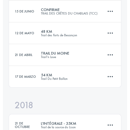
Inicia sesión para ver el UTMB Index
CONFIRME
15 DE JUNIO
TRAIL DES CRÊTES DU CHABLAIS (TCC)
113.7 KM
6520 M+
48 KM
12 DE MAYO
Trail des Forts de Besançon
52.7 KM
3820 M+
Inicia sesión para ver el UTMB Index
TRAIL DU MOINE
21 DE ABRIL
Trail'n Loue
47.2 KM
2040 M+
Inicia sesión para ver el UTMB Index
54 KM
17 DE MARZO
Trail Du Petit Ballon
33.6 KM
1780 M+
Inicia sesión para ver el UTMB Index
2018
54 KM
2160 M+
Inicia sesión para ver el UTMB Index
L'INTÉGRALE - 35KM
21 DE
OCTUBRE
Trail de la source du Lison