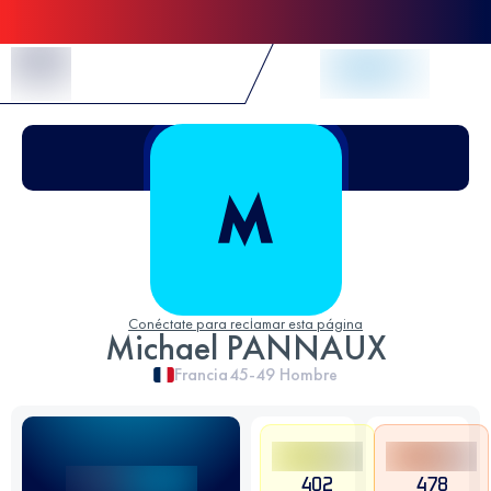
Skip to Content
Conéctate para reclamar esta página
Michael PANNAUX
Francia
45-49
Hombre
402
478