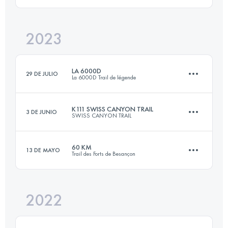
63 KM
4100 M+
2023
42 KM
2100 M+
Inicia sesión para ver el UTMB Index
LA 6000D
29 DE JULIO
La 6000D Trail de légende
Inicia sesión para ver el UTMB Index
K111 SWISS CANYON TRAIL
3 DE JUNIO
SWISS CANYON TRAIL
68.2 KM
3420 M+
60 KM
13 DE MAYO
Trail des Forts de Besançon
115.3 KM
5170 M+
Inicia sesión para ver el UTMB Index
2022
60 KM
2300 M+
Inicia sesión para ver el UTMB Index