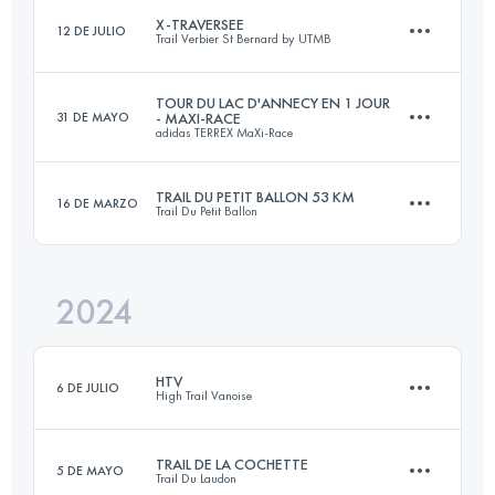
X-TRAVERSEE
12 DE JULIO
Trail Verbier St Bernard by UTMB
153 KM
9000 M+
TOUR DU LAC D'ANNECY EN 1 JOUR
31 DE MAYO
- MAXI-RACE
adidas TERREX MaXi-Race
77.5 KM
5030 M+
Inicia sesión para ver el UTMB Index
TRAIL DU PETIT BALLON 53 KM
16 DE MARZO
Trail Du Petit Ballon
100 KM
5300 M+
Inicia sesión para ver el UTMB Index
2024
52.9 KM
1949 M+
Inicia sesión para ver el UTMB Index
HTV
6 DE JULIO
High Trail Vanoise
Inicia sesión para ver el UTMB Index
TRAIL DE LA COCHETTE
5 DE MAYO
Trail Du Laudon