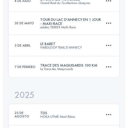
4 DE JULIO
Grand Raid du Guillestrois-Queyras
22.1 KM
1240 M+
TOUR DU LAC D'ANNECY EN 1 JOUR
30 DE MAYO
- MAXI-RACE
adidas TERREX MaXi-Race
105 KM
6600 M+
Inicia sesión para ver el UTMB Index
LE BARET
5 DE ABRIL
HARDLOOP TRAIL D'ANNECY
100 KM
5400 M+
Inicia sesión para ver el UTMB Index
TRACE DES MAQUISARDS 100 KM
7 DE FEBRERO
La Trace des Maquisards
36.5 KM
2450 M+
Inicia sesión para ver el UTMB Index
2025
104.5 KM
4040 M+
Inicia sesión para ver el UTMB Index
TDS
25 DE
AGOSTO
HOKA UTMB Mont-Blanc
Inicia sesión para ver el UTMB Index