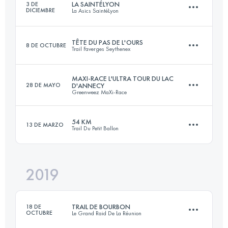
LA SAINTÉLYON
3 DE
DICIEMBRE
La Asics SaintéLyon
Inicia sesión para ver el UTMB Index
TÊTE DU PAS DE L'OURS
8 DE OCTUBRE
Trail Faverges Seythenex
78 KM
2200 M+
MAXI-RACE L'ULTRA TOUR DU LAC
28 DE MAYO
D'ANNECY
Greenweez MaXi-Race
42 KM
2500 M+
Inicia sesión para ver el UTMB Index
54 KM
13 DE MARZO
Trail Du Petit Ballon
86.6 KM
5391 M+
Inicia sesión para ver el UTMB Index
2019
55.9 KM
2180 M+
Inicia sesión para ver el UTMB Index
TRAIL DE BOURBON
18 DE
OCTUBRE
Le Grand Raid De La Réunion