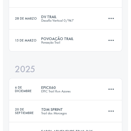
42.4 KM
2390 M+
DV TRAIL
28 DE MARZO
Desafio Vertical 0/947
47.4 KM
2450 M+
Inicia sesión para ver el UTMB Index
POVOAÇÃO TRAIL
15 DE MARZO
Povoação Trail
37.9 KM
1870 M+
Inicia sesión para ver el UTMB Index
2025
50 KM
3500 M+
Inicia sesión para ver el UTMB Index
EPICX60
6 DE
DICIEMBRE
EPIC Trail Run Azores
Inicia sesión para ver el UTMB Index
TDM SPRINT
20 DE
SEPTIEMBRE
Trail dos Morcegos
62.2 KM
2918 M+