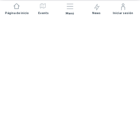
Página de inicio
Events
News
Iniciar sesión
Menú
ÚNETE
Patrocinios
Organizadores de carreras