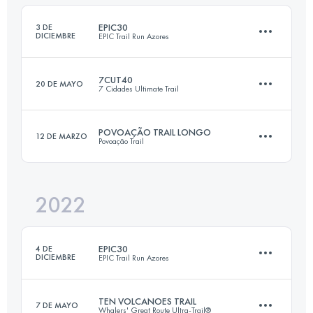
Inicia sesión para ver el UTMB Index
EPIC30
3 DE
DICIEMBRE
EPIC Trail Run Azores
Inicia sesión para ver el UTMB Index
7CUT40
20 DE MAYO
7 Cidades Ultimate Trail
33.3 KM
1830 M+
POVOAÇÃO TRAIL LONGO
12 DE MARZO
Povoação Trail
40.5 KM
1960 M+
Inicia sesión para ver el UTMB Index
2022
24 KM
1500 M+
Inicia sesión para ver el UTMB Index
EPIC30
4 DE
DICIEMBRE
EPIC Trail Run Azores
Inicia sesión para ver el UTMB Index
TEN VOLCANOES TRAIL
7 DE MAYO
Whalers' Great Route Ultra-Trail®