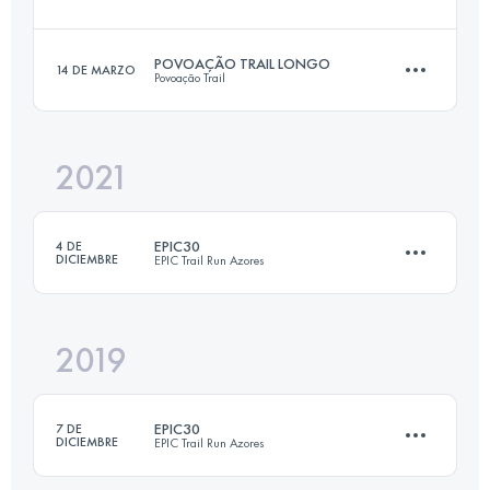
33.9 KM
2000 M+
POVOAÇÃO TRAIL LONGO
14 DE MARZO
Povoação Trail
25 KM
890 M+
Inicia sesión para ver el UTMB Index
2021
24 KM
1500 M+
Inicia sesión para ver el UTMB Index
EPIC30
4 DE
DICIEMBRE
EPIC Trail Run Azores
Inicia sesión para ver el UTMB Index
2019
33.9 KM
2000 M+
EPIC30
7 DE
DICIEMBRE
EPIC Trail Run Azores
Inicia sesión para ver el UTMB Index