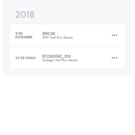
2018
33.4 KM
2010 M+
EPIC30
8 DE
DICIEMBRE
EPIC Trail Run Azores
Inicia sesión para ver el UTMB Index
ECOLOGIC_21K
23 DE JUNIO
Ecologic Trail Run Azores
34.3 KM
2060 M+
20.7 KM
995 M+
Inicia sesión para ver el UTMB Index
Inicia sesión para ver el UTMB Index