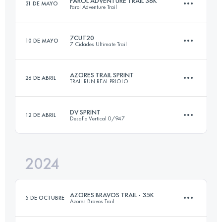
FAROL ADVENTURE TRAIL 36K
31 DE MAYO
Farol Adventure Trail
20.6 KM
780 M+
Inicia sesión para ver el UTMB Index
7CUT20
10 DE MAYO
7 Cidades Ultimate Trail
36 KM
2385 M+
Inicia sesión para ver el UTMB Index
AZORES TRAIL SPRINT
26 DE ABRIL
TRAIL RUN REAL PRIOLO
25.3 KM
1426 M+
Inicia sesión para ver el UTMB Index
DV SPRINT
12 DE ABRIL
Desafio Vertical 0/947
21.7 KM
1077 M+
Inicia sesión para ver el UTMB Index
2024
22.4 KM
1220 M+
Inicia sesión para ver el UTMB Index
AZORES BRAVOS TRAIL - 35K
5 DE OCTUBRE
Azores Bravos Trail
Inicia sesión para ver el UTMB Index