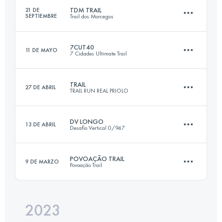
TDM TRAIL
21 DE
SEPTIEMBRE
Trail dos Morcegos
36.5 KM
1585 M+
7CUT40
11 DE MAYO
7 Cidades Ultimate Trail
33.1 KM
1690 M+
Inicia sesión para ver el UTMB Index
TRAIL
27 DE ABRIL
TRAIL RUN REAL PRIOLO
40 KM
2020 M+
Inicia sesión para ver el UTMB Index
DV LONGO
13 DE ABRIL
Desafio Vertical 0/947
32.2 KM
1875 M+
Inicia sesión para ver el UTMB Index
POVOAÇÃO TRAIL
9 DE MARZO
Povoação Trail
31.4 KM
1630 M+
Inicia sesión para ver el UTMB Index
2023
25 KM
1600 M+