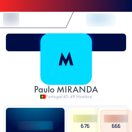
Skip to Content
Paulo MIRANDA
Portugal
45-49
Hombre
676
666